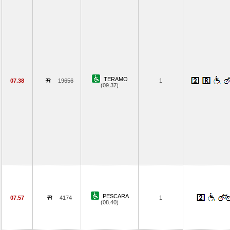
TERAMO
07.38
19656
1
(09.37)
PESCARA
07.57
4174
1
(08.40)