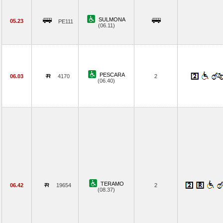
SULMONA
05.23
PE111
(06.11)
PESCARA
06.03
4170
2
(06.40)
TERAMO
06.42
19654
2
(08.37)