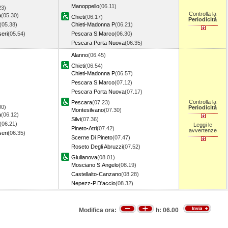
Manoppello
(06.11)
23)
Controlla la
a
(05.30)
Chieti
(06.17)
Periodicità
(05.38)
Chieti-Madonna P
(06.21)
eri
(05.54)
Pescara S.Marco
(06.30)
Pescara Porta Nuova
(06.35)
Alanno
(06.45)
Chieti
(06.54)
Chieti-Madonna P
(06.57)
Pescara S.Marco
(07.12)
Pescara Porta Nuova
(07.17)
Controlla la
Pescara
(07.23)
00)
Periodicità
Montesilvano
(07.30)
a
(06.12)
Silvi
(07.36)
(06.21)
Leggi le
Pineto-Atri
(07.42)
avvertenze
eri
(06.35)
Scerne Di Pineto
(07.47)
Roseto Degli Abruzzi
(07.52)
Giulianova
(08.01)
Mosciano S.Angelo
(08.19)
Castellalto-Canzano
(08.28)
Nepezz-P.D'accio
(08.32)
Modifica ora:
h:
06.00