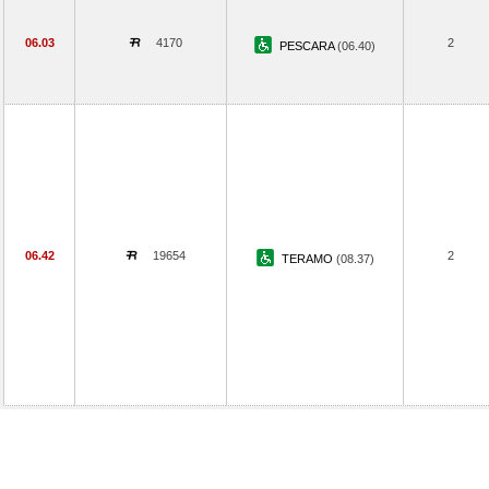
06.03
4170
2
PESCARA
(06.40)
06.42
19654
2
TERAMO
(08.37)