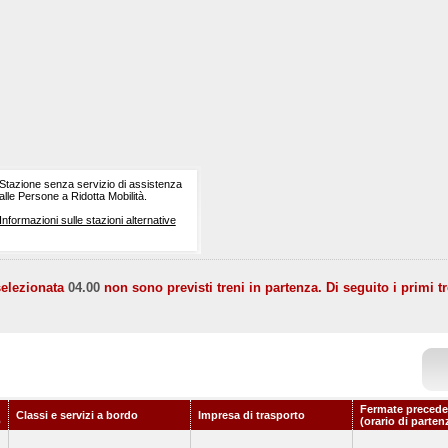
Stazione senza servizio di assistenza
alle Persone a Ridotta Mobilità.
Informazioni sulle stazioni alternative
selezionata
04.00
non sono previsti treni in partenza. Di seguito i primi tr
Fermate precede
Classi e servizi a bordo
Impresa di trasporto
o
(orario di parten