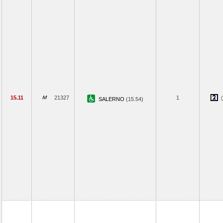
15.11
21327
1
SALERNO
(15.54)