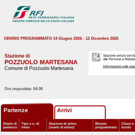
ORARIO PROGRAMMATO 14 Giugno 2026 - 12 Dicembre 2026
Stazione di
Stazione senza serviz
alle Persone a Ridotta 
POZZUOLO MARTESANA
Informazioni sulle staz
Comune di Pozzuolo Martesana
Ora impostata: 04.00
Partenze
Arrivi
Orario di
Tipo e n. di
Stazione di arrivo
Binario
Classi e 
partenza
treno
(orario di arrivo)
programmato
bordo