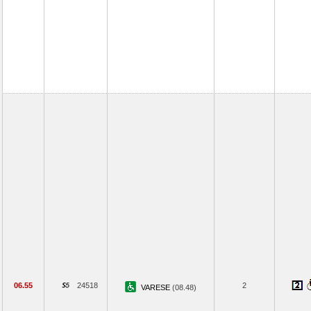
06.55
24518
2
VARESE
(08.48)