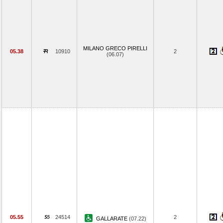
MILANO GRECO PIRELLI
05.38
10910
2
(06.07)
05.55
24514
2
GALLARATE
(07.22)