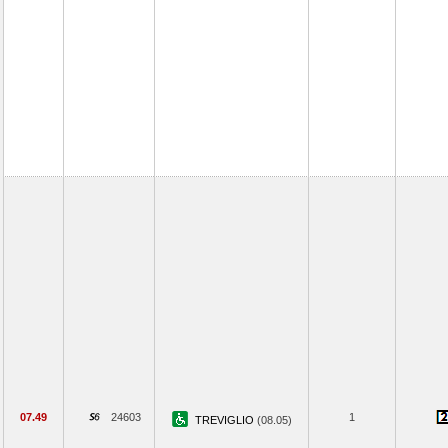
07.49
24603
1
TREVIGLIO
(08.05)