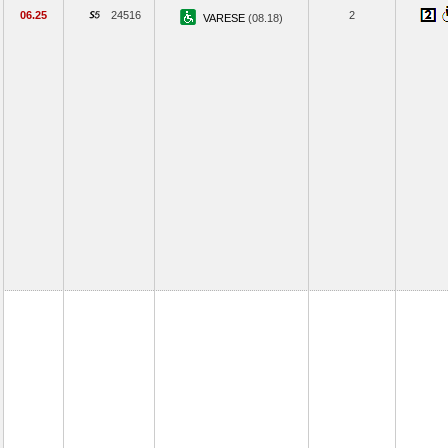
06.25
24516
2
VARESE
(08.18)