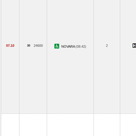
07.10
24600
2
NOVARA
(08.42)