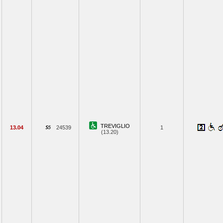
TREVIGLIO
13.04
24539
1
(13.20)