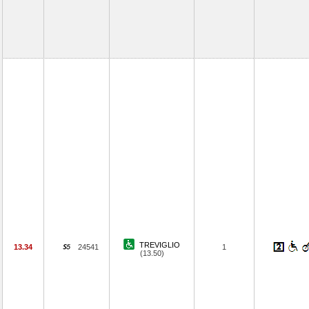
TREVIGLIO
13.34
24541
1
(13.50)