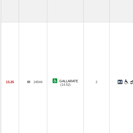
GALLARATE
13.25
24544
2
(14.52)