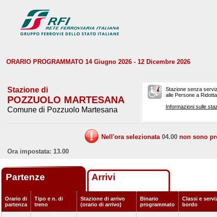
ORARIO PROGRAMMATO 14 Giugno 2026 - 12 Dicembre 2026
Stazione di
Stazione senza serviz
alle Persone a Ridotta 
POZZUOLO MARTESANA
Informazioni sulle staz
Comune di Pozzuolo Martesana
Nell'ora selezionata
04.00
non sono prev
Ora impostata: 13.00
Partenze
Arrivi
Orario di
Tipo e n. di
Stazione di arrivo
Binario
Classi e servi
partenza
treno
(orario di arrivo)
programmato
bordo