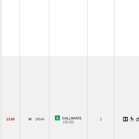
GALLARATE
13.55
24546
2
(15.22)