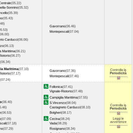
Centrale
(05.22)
ella-Sonnino
(05.32)
ncello
(05.39)
no
(05.43)
.48)
Gavorrano
(06.46)
05.53)
Montepescali
(07.04)
(06.00)
eto Carducci
(06.06)
nzo
(06.13)
a Marittima
(06.21)
Riotorto
(06.27)
(06.34)
ia Marittima
(07.10)
Controlla la
Gavorrano
(07.36)
Periodicità
Riotorto
(07.17)
Montepescali
(07.46)
(07.24)
Follonica
(07.41)
Vignale-Riotorto
(07.48)
Campiglia Marittima
(07.55)
lo
(06.40)
S.Vincenzo
(08.04)
Controlla la
6.46)
Castagneto Carducci
(08.10)
Periodicità
e
(06.53)
Bolgheri
(08.17)
Leggi le
o
(07.09)
Cecina
(08.24)
avvertenze
cali
(07.18)
Vada
(08.29)
no
(07.29)
Rosignano
(08.34)