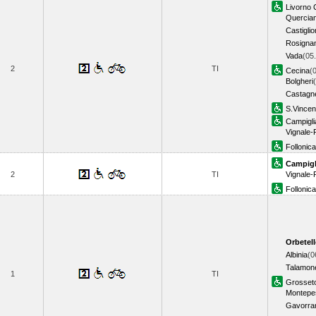
Livorno 
Quercian
Castiglio
Rosigna
Vada
(05
2
TI
Cecina
(
Bolgheri
Castagn
S.Vince
Campigli
Vignale-
Follonica
Campigl
2
TI
Vignale-
Follonica
Orbetel
Albinia
(0
Talamon
1
TI
Grosset
Montepes
Gavorra