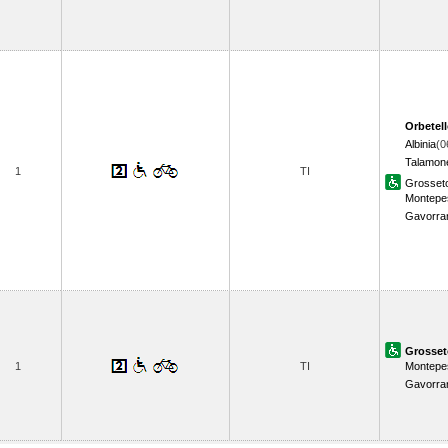
Orbetel
Albinia
(0
Talamon
1
TI
Grosset
Montepes
Gavorra
Grosset
1
TI
Montepes
Gavorra