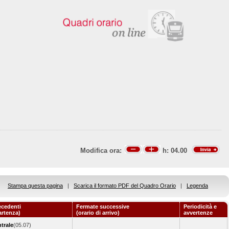
Modifica ora:
h:
04.00
Stampa questa pagina
|
Scarica il formato PDF del Quadro Orario
|
Legenda
ecedenti
Fermate successive
Periodicità e
artenza)
(orario di arrivo)
avvertenze
trale
(05.07)