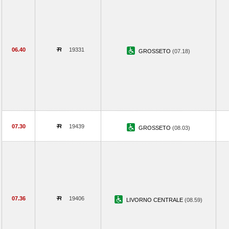
06.40
19331
GROSSETO
(07.18)
07.30
19439
GROSSETO
(08.03)
07.36
19406
LIVORNO CENTRALE
(08.59)