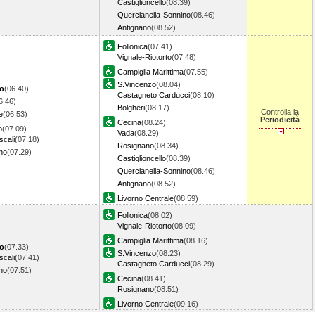
Castiglioncello
(08.39)
Quercianella-Sonnino
(08.46)
Antignano
(08.52)
Follonica
(07.41)
Vignale-Riotorto
(07.48)
Campiglia Marittima
(07.55)
S.Vincenzo
(08.04)
lo
(06.40)
Castagneto Carducci
(08.10)
6.46)
Bolgheri
(08.17)
Controlla la
e
(06.53)
Periodicità
Cecina
(08.24)
o
(07.09)
Vada
(08.29)
cali
(07.18)
Rosignano
(08.34)
no
(07.29)
Castiglioncello
(08.39)
Quercianella-Sonnino
(08.46)
Antignano
(08.52)
Livorno Centrale
(08.59)
Follonica
(08.02)
Vignale-Riotorto
(08.09)
Campiglia Marittima
(08.16)
o
(07.33)
S.Vincenzo
(08.23)
cali
(07.41)
Castagneto Carducci
(08.29)
no
(07.51)
Cecina
(08.41)
Rosignano
(08.51)
Livorno Centrale
(09.16)