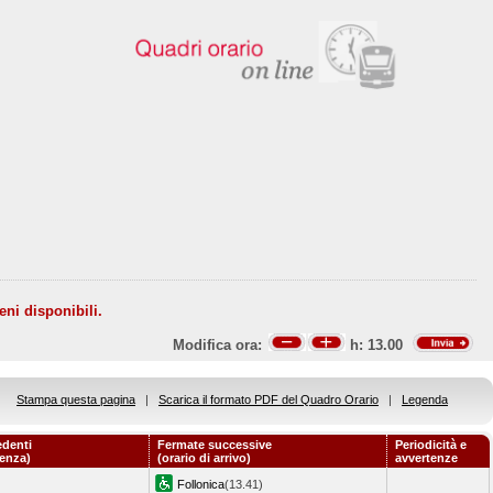
eni disponibili.
Modifica ora:
h:
13.00
Stampa questa pagina
|
Scarica il formato PDF del Quadro Orario
|
Legenda
edenti
Fermate successive
Periodicità e
tenza)
(orario di arrivo)
avvertenze
Follonica
(13.41)