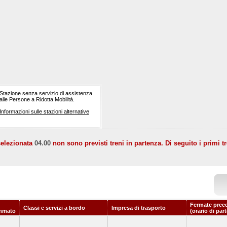
Stazione senza servizio di assistenza
alle Persone a Ridotta Mobilità.
Informazioni sulle stazioni alternative
selezionata
04.00
non sono previsti treni in partenza. Di seguito i primi tr
Fermate prec
Classi e servizi a bordo
Impresa di trasporto
mmato
(orario di par