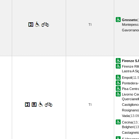
Grosseto
(
TI
Montepesca
Gavorrano
Firenze S.
Firenze Rif
Lastra A Si
Empoli
(11.
Pontedera-
Pisa Centra
Livorno Cen
Quercianel
TI
Castiglionc
Rosignano
Vada
(13.09
Cecina
(13.
Bolgheri
(13
Castagneto