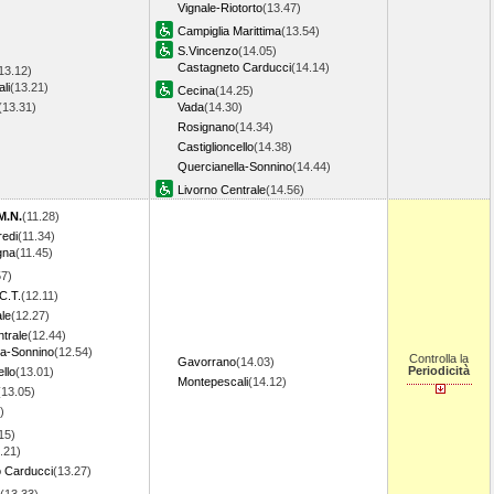
Vignale-Riotorto
(13.47)
Campiglia Marittima
(13.54)
S.Vincenzo
(14.05)
Castagneto Carducci
(14.14)
13.12)
li
(13.21)
Cecina
(14.25)
(13.31)
Vada
(14.30)
Rosignano
(14.34)
Castiglioncello
(14.38)
Quercianella-Sonnino
(14.44)
Livorno Centrale
(14.56)
M.N.
(11.28)
redi
(11.34)
gna
(11.45)
57)
C.T.
(12.11)
le
(12.27)
trale
(12.44)
la-Sonnino
(12.54)
Controlla la
Gavorrano
(14.03)
Periodicità
ello
(13.01)
Montepescali
(14.12)
(13.05)
)
15)
.21)
 Carducci
(13.27)