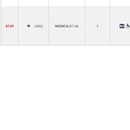
07.07
12912
MODICA
(07.19)
2