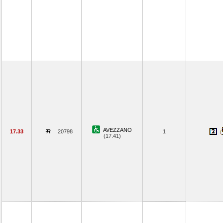
AVEZZANO
17.33
20798
1
(17.41)