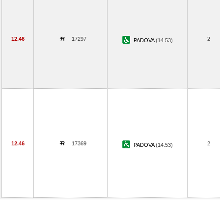
12.46
17297
2
PADOVA
(14.53)
12.46
17369
2
PADOVA
(14.53)