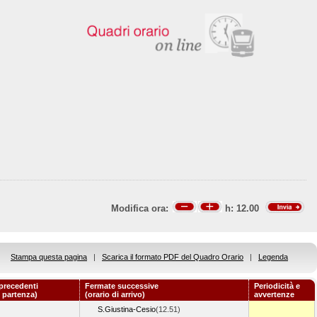
Modifica ora:
h:
12.00
Stampa questa pagina
|
Scarica il formato PDF del Quadro Orario
|
Legenda
precedenti
Fermate successive
Periodicità e
i partenza)
(orario di arrivo)
avvertenze
S.Giustina-Cesio
(12.51)