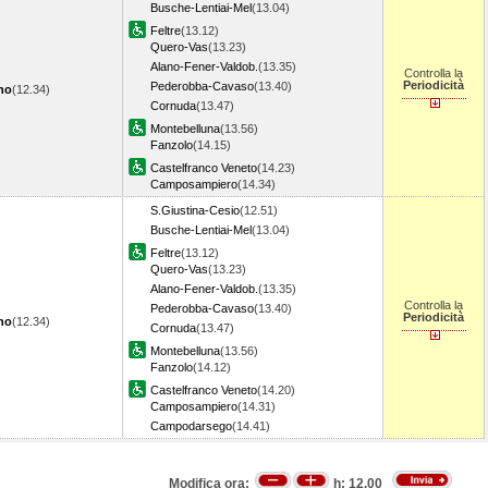
Busche-Lentiai-Mel
(13.04)
Feltre
(13.12)
Quero-Vas
(13.23)
Alano-Fener-Valdob.
(13.35)
Controlla la
Periodicità
Pederobba-Cavaso
(13.40)
no
(12.34)
Cornuda
(13.47)
Montebelluna
(13.56)
Fanzolo
(14.15)
Castelfranco Veneto
(14.23)
Camposampiero
(14.34)
S.Giustina-Cesio
(12.51)
Busche-Lentiai-Mel
(13.04)
Feltre
(13.12)
Quero-Vas
(13.23)
Alano-Fener-Valdob.
(13.35)
Controlla la
Pederobba-Cavaso
(13.40)
Periodicità
no
(12.34)
Cornuda
(13.47)
Montebelluna
(13.56)
Fanzolo
(14.12)
Castelfranco Veneto
(14.20)
Camposampiero
(14.31)
Campodarsego
(14.41)
Modifica ora:
h:
12.00