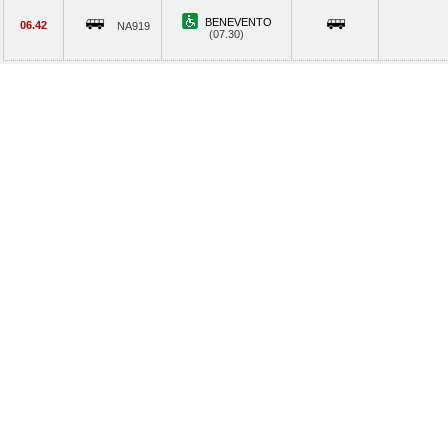
BENEVENTO
06.42
NA919
(07.30)