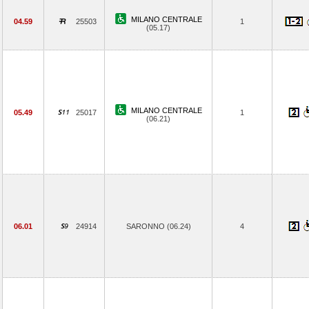
MILANO CENTRALE
04.59
25503
1
(05.17)
MILANO CENTRALE
05.49
25017
1
(06.21)
06.01
24914
SARONNO (06.24)
4