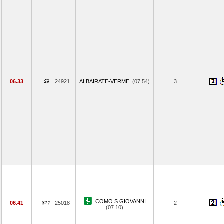
06.33
24921
ALBAIRATE-VERME.
(07.54)
3
COMO S.GIOVANNI
06.41
25018
2
(07.10)