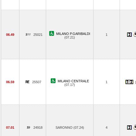
MILANO P.GARIBALDI
06.49
25021
1
(07.21)
MILANO CENTRALE
06.59
25507
1
(07.17)
07.01
24918
SARONNO (07.24)
4