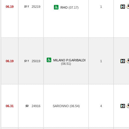
06.19
25219
1
RHO
(07.17)
MILANO P.GARIBALDI
06.19
25019
1
(06.51)
06.31
24916
SARONNO (06.54)
4