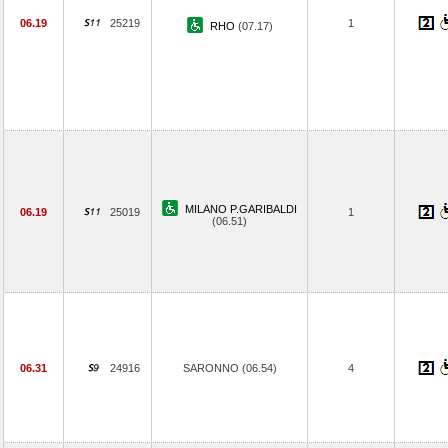
06.19
25219
1
RHO
(07.17)
MILANO P.GARIBALDI
06.19
25019
1
(06.51)
06.31
24916
SARONNO (06.54)
4