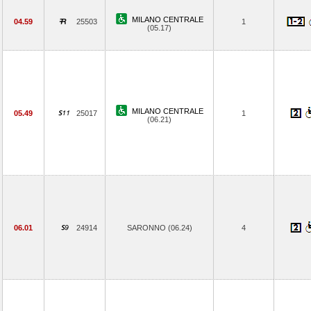
MILANO CENTRALE
04.59
25503
1
(05.17)
MILANO CENTRALE
05.49
25017
1
(06.21)
06.01
24914
SARONNO (06.24)
4