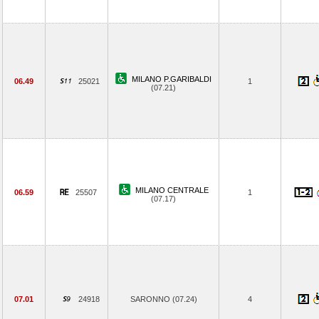
MILANO P.GARIBALDI
06.49
25021
1
(07.21)
MILANO CENTRALE
06.59
25507
1
(07.17)
07.01
24918
SARONNO (07.24)
4