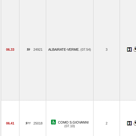
06.33
24921
ALBAIRATE-VERME.
(07.54)
3
COMO S.GIOVANNI
06.41
25018
2
(07.10)