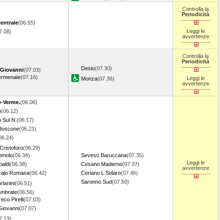
Controlla la
Periodicità
entrale
(06.55)
Leggi le
7.08)
avvertenze
Controlla la
Periodicità
Desio
(07.30)
Giovanni
(07.03)
ermenate
(07.16)
Leggi le
Monza
(07.36)
avvertenze
e-Verme.
(06.06)
o
(06.12)
 Sul N.
(06.17)
Boscone
(06.21)
06.24)
Cristoforo
(06.29)
omolo
(06.34)
Seveso Baruccana
(07.35)
Leggi le
baldi
(06.38)
Cesano Maderno
(07.37)
avvertenze
calo Romana
(06.42)
Ceriano L.Solaro
(07.46)
Saronno Sud
(07.50)
rlanini
(06.51)
ambrate
(06.56)
eco Pirelli
(07.03)
Giovanni
(07.07)
7.13)