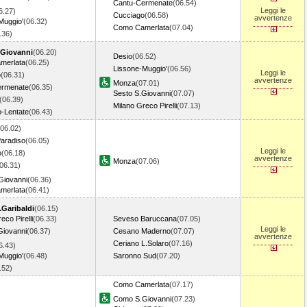
Cantu-Cermenate
(06.54)
Leggi le
6.27)
Cucciago
(06.58)
avvertenze
Muggio'
(06.32)
Como Camerlata
(07.04)
6.36)
Giovanni
(06.20)
Desio
(06.52)
merlata
(06.25)
Lissone-Muggio'
(06.56)
Leggi le
o
(06.31)
avvertenze
Monza
(07.01)
ermenate
(06.35)
Sesto S.Giovanni
(07.07)
(06.39)
Milano Greco Pirelli
(07.13)
-Lentate
(06.43)
(06.02)
aradiso
(06.05)
Leggi le
o
(06.18)
avvertenze
Monza
(07.06)
06.31)
Giovanni
(06.36)
merlata
(06.41)
.Garibaldi
(06.15)
eco Pirelli
(06.33)
Seveso Baruccana
(07.05)
Leggi le
Giovanni
(06.37)
Cesano Maderno
(07.07)
avvertenze
Ceriano L.Solaro
(07.16)
6.43)
Muggio'
(06.48)
Saronno Sud
(07.20)
6.52)
Como Camerlata
(07.17)
Como S.Giovanni
(07.23)