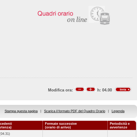
Modifica ora:
h:
04.00
Stampa questa pagina
|
Scarica il formato PDF del Quadro Orario
|
Legenda
cedenti
Fermate successive
Periodicità e
artenza)
(orario di arrivo)
avvertenze
(04.31)