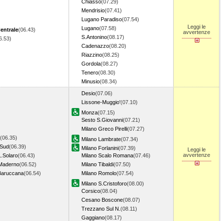
Chiasso
(07.29)
Mendrisio
(07.41)
Lugano Paradiso
(07.54)
Leggi le
Lugano
(07.58)
entrale
(06.43)
avvertenze
S.Antonino
(08.17)
6.53)
Cadenazzo
(08.20)
Riazzino
(08.25)
Gordola
(08.27)
Tenero
(08.30)
Minusio
(08.34)
Desio
(07.06)
Lissone-Muggio'
(07.10)
Monza
(07.15)
Sesto S.Giovanni
(07.21)
Milano Greco Pirelli
(07.27)
(06.35)
Milano Lambrate
(07.34)
 Sud
(06.39)
Milano Forlanini
(07.39)
Leggi le
avvertenze
L.Solaro
(06.43)
Milano Scalo Romana
(07.46)
Maderno
(06.52)
Milano Tibaldi
(07.50)
Baruccana
(06.54)
Milano Romolo
(07.54)
Milano S.Cristoforo
(08.00)
Corsico
(08.04)
Cesano Boscone
(08.07)
Trezzano Sul N.
(08.11)
Gaggiano
(08.17)