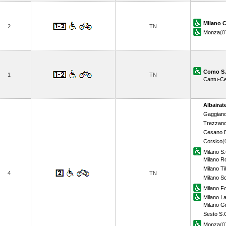
Milano C
2
TN
Monza
(0
Como S.
1
TN
Cantu-C
Albairat
Gaggian
Trezzano
Cesano 
Corsico
(
Milano S.
Milano R
Milano Ti
4
TN
Milano S
Milano Fo
Milano L
Milano Gr
Sesto S.
Monza
(0