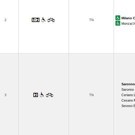
Milano C
2
TN
Monza
(0
Saronno
Saronno
3
TN
Ceriano 
Cesano 
Seveso 