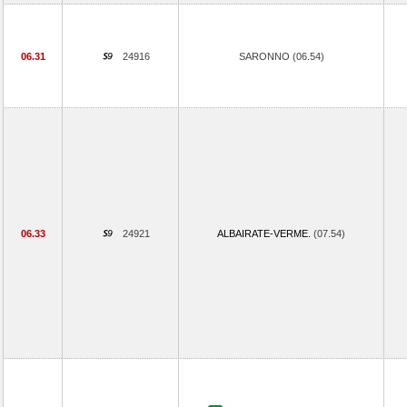
06.31
24916
SARONNO (06.54)
06.33
24921
ALBAIRATE-VERME.
(07.54)