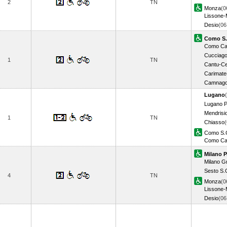
2
TN
Monza
(0
Lissone-
Desio
(0
Como S.
Como Ca
Cucciag
1
TN
Cantu-C
Carimate
Camnago
Lugano
Lugano P
Mendrisi
1
TN
Chiasso
(
Como S.
Como Ca
Milano P
Milano Gr
Sesto S.
4
TN
Monza
(0
Lissone-
Desio
(0