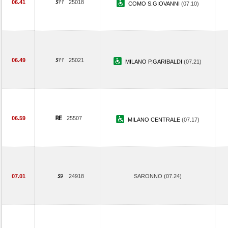
06.41
25018
COMO S.GIOVANNI
(07.10)
06.49
25021
MILANO P.GARIBALDI
(07.21)
06.59
25507
MILANO CENTRALE
(07.17)
07.01
24918
SARONNO (07.24)