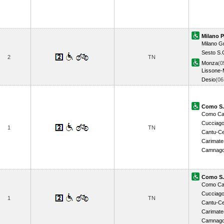
Milano P
Milano Gr
Sesto S.
2
TN
Monza
(0
Lissone-
Desio
(0
Como S.
Como Ca
Cucciag
1
TN
Cantu-C
Carimate
Camnago
Como S.
Como Ca
Cucciag
1
TN
Cantu-C
Carimate
Camnago