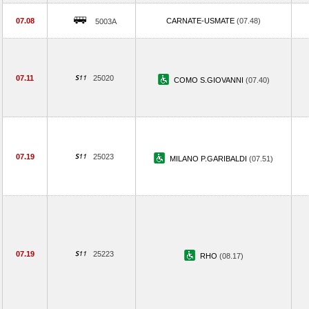
07.08
CARNATE-USMATE
(07.48)
5003A
07.11
25020
COMO S.GIOVANNI
(07.40)
07.19
25023
MILANO P.GARIBALDI
(07.51)
07.19
25223
RHO
(08.17)