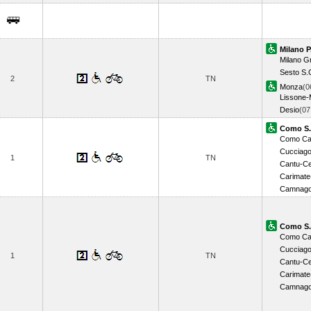
Milano P
Milano Gr
Sesto S.
2
TN
Monza
(0
Lissone-
Desio
(0
Como S.
Como Ca
Cucciag
1
TN
Cantu-C
Carimate
Camnago
Como S.
Como Ca
Cucciag
1
TN
Cantu-C
Carimate
Camnago