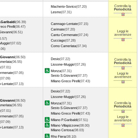
Controlla la
Macherio-Sovico
(07.20)
Periodicità
Lesmo
(07.31)
.Garibaldi
(06.39)
Camnago-Lentate
(07.15)
eco Pirelli
(06.47)
Carimate
(07.20)
Leggi le
Giovanni
(06.51)
avvertenze
Cantu-Cermenate
(07.24)
6.57)
Cucciago
(07.28)
Muggio'
(07.02)
Como Camerlata
(07.34)
7.06)
Giovanni
(06.50)
Desio
(07.22)
Controlla la
merlata
(06.55)
Periodicità
Lissone-Muggio'
(07.26)
o
(07.01)
Monza
(07.31)
ermenate
(07.05)
Leggi le
Sesto S.Giovanni
(07.37)
avvertenze
(07.09)
Milano Greco Pirelli
(07.43)
-Lentate
(07.13)
Desio
(07.22)
Lissone-Muggio'
(07.26)
Giovanni
(06.50)
Controlla la
Monza
(07.31)
merlata
(06.55)
Periodicità
Sesto S.Giovanni
(07.37)
o
(07.01)
Milano Greco Pirelli
(07.43)
ermenate
(07.05)
Leggi le
Milano P.Garibaldi
(07.51)
avvertenze
(07.09)
Milano Villapizzone
(08.00)
-Lentate
(07.13)
Milano Certosa
(08.03)
Rho Fiera
(08.10)