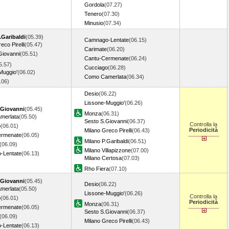
Gordola
(07.27)
Tenero
(07.30)
Minusio
(07.34)
.Garibaldi
(05.39)
Camnago-Lentate
(06.15)
eco Pirelli
(05.47)
Carimate
(06.20)
Giovanni
(05.51)
Cantu-Cermenate
(06.24)
5.57)
Cucciago
(06.28)
Muggio'
(06.02)
Como Camerlata
(06.34)
6.06)
Desio
(06.22)
Lissone-Muggio'
(06.26)
Giovanni
(05.45)
Monza
(06.31)
merlata
(05.50)
Sesto S.Giovanni
(06.37)
Controlla la
o
(06.01)
Periodicità
Milano Greco Pirelli
(06.43)
ermenate
(06.05)
Milano P.Garibaldi
(06.51)
(06.09)
Milano Villapizzone
(07.00)
-Lentate
(06.13)
Milano Certosa
(07.03)
Rho Fiera
(07.10)
Giovanni
(05.45)
Desio
(06.22)
merlata
(05.50)
Lissone-Muggio'
(06.26)
Controlla la
o
(06.01)
Periodicità
Monza
(06.31)
ermenate
(06.05)
Sesto S.Giovanni
(06.37)
(06.09)
Milano Greco Pirelli
(06.43)
-Lentate
(06.13)