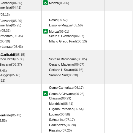
Giovanni
(04.36)
Monza
(05.06)
merlata
(04.41)
(05.13)
Desio
(05.52)
Giovanni
(05.20)
merlata
(05.25)
Lissone-Muggio'
(05.56)
o
(05.31)
Monza
(06.01)
ermenate
(05.35)
Sesto S.Giovanni
(06.07)
(05.39)
Milano Greco Pirelli
(06.13)
-Lentate
(05.43)
.Garibaldi
(05.15)
eco Pirelli
(05.33)
Seveso Baruccana
(06.05)
Giovanni
(05.37)
Cesano Maderno
(06.07)
Ceriano L.Solaro
(06.16)
5.43)
Muggio'
(05.48)
Saronno Sud
(06.20)
5.52)
Como Camerlata
(06.17)
Como S.Giovanni
(06.23)
Chiasso
(06.29)
Mendrisio
(06.41)
Lugano Paradiso
(06.54)
Lugano
(06.58)
entrale
(05.43)
S.Antonino
(07.17)
5.53)
Cadenazzo
(07.20)
Riazzino
(07.25)