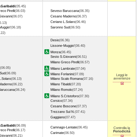
.Garibaldi
(05.45)
eco Pirelli
(06.03)
Seveso Baruccana
(06.35)
Giovanni
(06.07)
Cesano Maderno
(06.37)
Ceriano L.Solaro
(06.46)
6.13)
Muggio'
(06.18)
Saronno Sud
(06.50)
6.22)
Desio
(06.36)
Lissone-Muggio'
(06.40)
Monza
(06.45)
Sesto S.Giovanni
(06.51)
Milano Greco Pirelli
(06.57)
(06.05)
Milano Lambrate
(07.04)
 Sud
(06.09)
Milano Forlanini
(07.09)
Leggi le
avvertenze
L.Solaro
(06.13)
Milano Scalo Romana
(07.16)
Maderno
(06.22)
Milano Tibaldi
(07.20)
Baruccana
(06.24)
Milano Romolo
(07.24)
Milano S.Cristoforo
(07.30)
Corsico
(07.34)
Cesano Boscone
(07.37)
Trezzano Sul N.
(07.41)
Gaggiano
(07.47)
.Garibaldi
(06.09)
Camnago-Lentate
(06.45)
Controlla la
eco Pirelli
(06.17)
Periodicità
Carimate
(06.50)
Giovanni
(06.21)