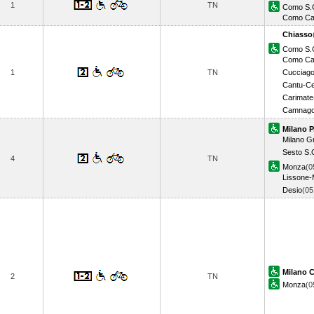
1
TN
Como S.
Como Ca
Chiasso
Como S.
Como Ca
1
TN
Cucciag
Cantu-C
Carimate
Camnago
Milano P
Milano Gr
Sesto S.
4
TN
Monza
(0
Lissone-
Desio
(0
Milano C
2
TN
Monza
(0