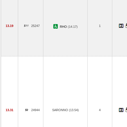
13.19
25247
1
RHO
(14.17)
13.31
24944
SARONNO (13.54)
4