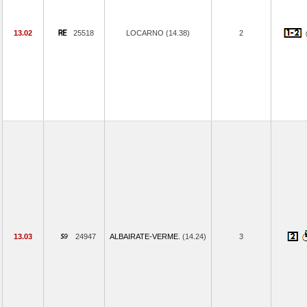
13.02
25518
LOCARNO (14.38)
2
13.03
24947
ALBAIRATE-VERME.
(14.24)
3