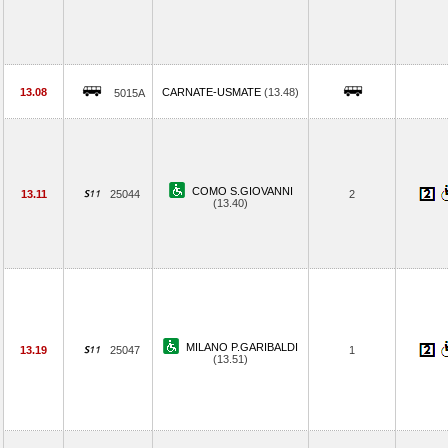
13.08
CARNATE-USMATE
(13.48)
5015A
COMO S.GIOVANNI
13.11
25044
2
(13.40)
MILANO P.GARIBALDI
13.19
25047
1
(13.51)