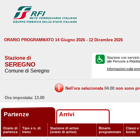
ORARIO PROGRAMMATO 14 Giugno 2026 - 12 Dicembre 2026
Stazione di
Stazione con servizio
alle Persone a Ridotta 
SEREGNO
Informazioni sulla pre
Comune di Seregno
Nell'ora selezionata
04.00
non sono prev
Ora impostata: 13.00
Partenze
Arrivi
Orario di
Tipo e n. di
Stazione di arrivo
Binario
Classi e 
partenza
treno
(orario di arrivo)
programmato
bordo