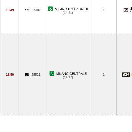
MILANO P.GARIBALDI
13.49
25049
1
(14.21)
MILANO CENTRALE
13.59
25521
1
(14.17)