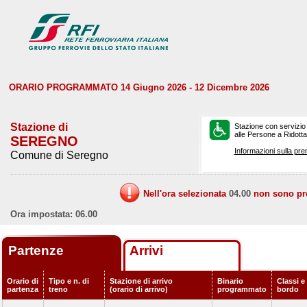
ORARIO PROGRAMMATO 14 Giugno 2026 - 12 Dicembre 2026
Stazione di
Stazione con servizio
alle Persone a Ridotta 
SEREGNO
Informazioni sulla pre
Comune di Seregno
Nell'ora selezionata
04.00
non sono prev
Ora impostata: 06.00
Partenze
Arrivi
Orario di
Tipo e n. di
Stazione di arrivo
Binario
Classi e 
partenza
treno
(orario di arrivo)
programmato
bordo