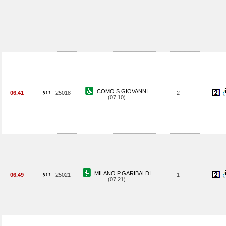
COMO S.GIOVANNI
06.41
25018
2
(07.10)
MILANO P.GARIBALDI
06.49
25021
1
(07.21)