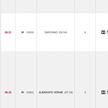
06.31
24916
SARONNO (06.54)
4
06.33
24921
ALBAIRATE-VERME.
(07.54)
3