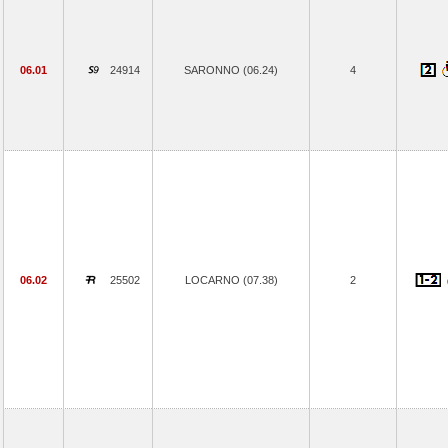
06.01
24914
SARONNO (06.24)
4
06.02
25502
LOCARNO (07.38)
2