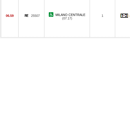
MILANO CENTRALE
06.59
25507
1
(07.17)