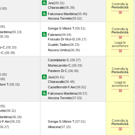
Jesi
(05.31)
Controlla la
Periodicità
Chiaravalle
(05.39)
5.00)
Falconara Marittima
(05.46)
Ancona Torrette
(05.52)
.05)
Genga-S.Vittore T.
(05.51)
Controlla la
arittima
(05.13)
Periodicità
Fabriano
(06.04)
05.19)
Fossato Di Vico-G.
(06.17)
Leggi le
Gualdo Tadino
(06.23)
avvertenze
o-C.
(05.33)
Nocera Umbra
(06.36)
o-C.
(05.39)
Castelplanio-C.
(06.27)
Montecarotto-C.
(06.33)
Controlla la
Pantiere Di C.
(06.36)
Periodicità
6.00)
Jesi
(06.41)
.08)
Chiaravalle
(06.48)
Leggi le
tore T.
(06.15)
avvertenze
Castelferretti-F.Aer
(06.52)
Falconara Marittima
(06.57)
Ancona Torrette
(07.03)
.05)
ette
(06.11)
arittima
(06.18)
Controlla la
ti-F.Aer
(06.23)
Genga-S.Vittore T.
(07.01)
Periodicità
06.27)
Albacina
(07.15)