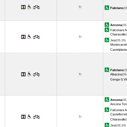
TI
Fabriano
(0
Ancona
(05
Falconara M
Chiaravalle
(
TI
Jesi
(05.26)
Montecarott
Castelplani
Fabriano
(0
TI
Albacina
(06
Genga-S.Vit
Ancona
(06
Ancona Torr
Falconara M
Castelferret
TI
Chiaravalle
(
Jesi
(06.34)