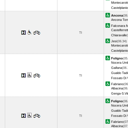
Montecarott
Castelplani
Ancona
(06
Ancona Torr
Falconara M
Castelferret
TI
Chiaravalle
(
Jesi
(06.34)
Montecarott
Castelplani
Foligno
(05
Nocera Um
Gaifana
(06.
Gualdo Tad
TI
Fossato Di 
Fabriano
(06
Albacina
(06
Genga-S.Vit
Foligno
(06
Nocera Um
Gualdo Tad
TI
Fossato Di 
Fabriano
(07
Albacina
(07