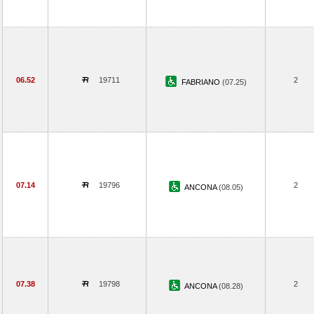
06.52
19711
2
FABRIANO
(07.25)
07.14
19796
2
ANCONA
(08.05)
07.38
19798
2
ANCONA
(08.28)