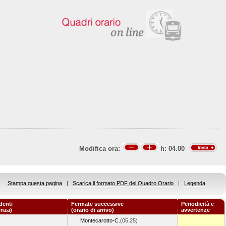
Modifica ora:
h:
04.00
Stampa questa pagina
|
Scarica il formato PDF del Quadro Orario
|
Legenda
denti
Fermate successive
Periodicità e
enza)
(orario di arrivo)
avvertenze
Montecarotto-C.
(05.25)