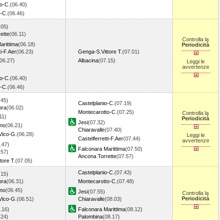
o-C.
(06.40)
o-C.
(06.46)
.05)
ette
(06.11)
Controlla la
arittima
(06.18)
Periodicità
ti-F.Aer
(06.23)
Genga-S.Vittore T.
(07.01)
06.27)
Albacina
(07.15)
Leggi le
avvertenze
o-C.
(06.40)
o-C.
(06.46)
.45)
Castelplanio-C.
(07.19)
bra
(06.02)
Montecarotto-C.
(07.25)
Controlla la
11)
Periodicità
Jesi
(07.32)
ino
(06.21)
Chiaravalle
(07.40)
Vico-G.
(06.28)
Leggi le
Castelferretti-F.Aer
(07.44)
avvertenze
.47)
Falconara Marittima
(07.50)
.57)
Ancona Torrette
(07.57)
tore T.
(07.05)
Castelplanio-C.
(07.43)
.15)
bra
(06.31)
Montecarotto-C.
(07.48)
ino
(06.45)
Jesi
(07.55)
Controlla la
Periodicità
Vico-G.
(06.51)
Chiaravalle
(08.03)
.16)
Falconara Marittima
(08.12)
.24)
Palombina
(08.17)