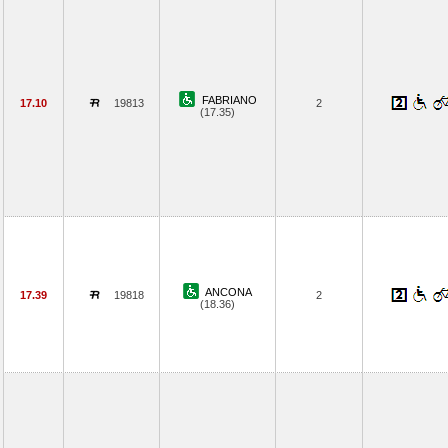
FABRIANO
17.10
19813
2
(17.35)
ANCONA
17.39
19818
2
(18.36)