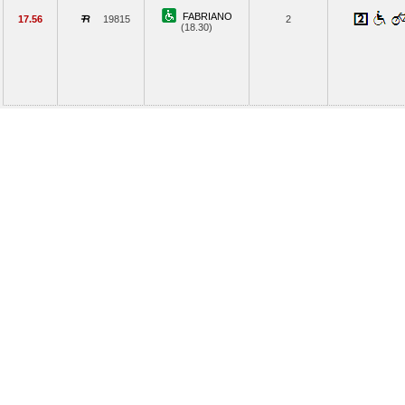
FABRIANO
17.56
19815
2
(18.30)