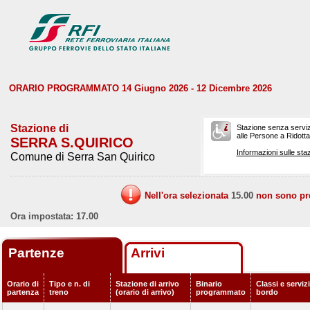
ORARIO PROGRAMMATO 14 Giugno 2026 - 12 Dicembre 2026
Stazione di
Stazione senza serviz
alle Persone a Ridotta 
SERRA S.QUIRICO
Informazioni sulle staz
Comune di Serra San Quirico
Nell'ora selezionata
15.00
non sono prev
Ora impostata: 17.00
Partenze
Arrivi
Orario di
Tipo e n. di
Stazione di arrivo
Binario
Classi e servizi
partenza
treno
(orario di arrivo)
programmato
bordo