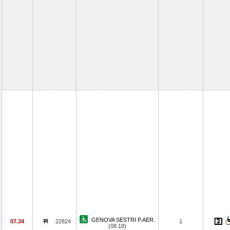
GENOVA SESTRI P.AER.
07.34
22824
1
(08.18)