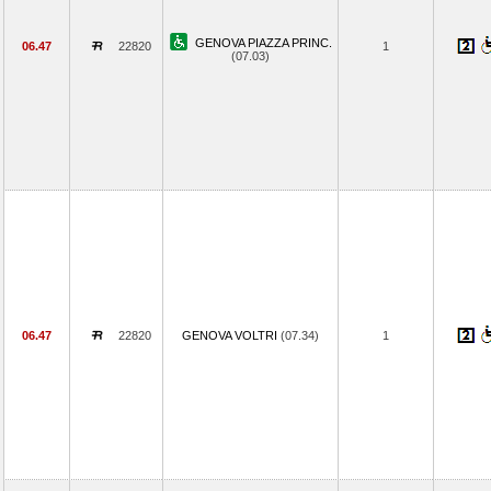
GENOVA PIAZZA PRINC.
06.47
22820
1
(07.03)
06.47
22820
GENOVA VOLTRI
(07.34)
1