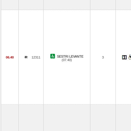
SESTRI LEVANTE
06.40
12311
3
(07.40)