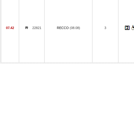
07.42
22821
RECCO
(08.08)
3