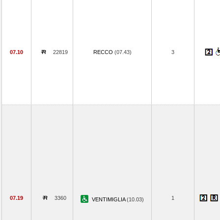
07.10
22819
RECCO
(07.43)
3
07.19
3360
1
VENTIMIGLIA
(10.03)