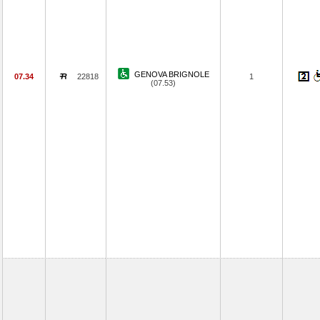
GENOVA BRIGNOLE
07.34
22818
1
(07.53)