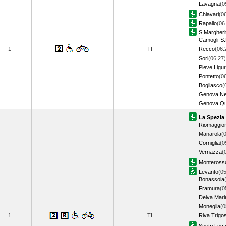
Lavagna
(0
Chiavari
(0
Rapallo
(06
S.Margheri
Camogli-S.
1
TI
Recco
(06.
Sori
(06.27)
Pieve Ligu
Pontetto
(0
Bogliasco
(
Genova Ne
Genova Qu
La Spezia
Riomaggio
Manarola
(
Corniglia
(0
Vernazza
(
Monteross
Levanto
(05
Bonassola
Framura
(0
Deiva Mari
Moneglia
(0
1
TI
Riva Trigo