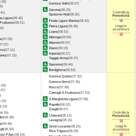
6.30)
Genova Voltri
(08.07)
6)
Savona
(08.25)
Controlla la
.41)
Spotorno-Noli
(08.35)
Periodicità
ta Ligure
(06.45)
Finale Ligure Marina
(08.42)
Fruttuoso
(06.51)
Leggi le
Pietra Ligure
(08.48)
55)
avvertenze
Loano
(08.52)
Albenga
(09.00)
re
(07.03)
Alassio
(09.07)
07.07)
Diano
(09.19)
rvi
(07.12)
Imperia
(09.27)
into
(07.15)
Taggia-Arma
(09.37)
Sanremo
(09.44)
Bordighera
(09.53)
Genova Quinto
(07.32)
Genova Nervi
(07.35)
.00)
Recco
(07.49)
.07)
Camogli-S.Fruttuoso
(07.53)
)
S.Margherita Ligure
(07.58)
6.15)
Rapallo
(08.02)
6.23)
Zoagli
(08.07)
Controlla la
06.29)
Chiavari
(08.12)
Periodicità
tri
(06.39)
Lavagna
(08.16)
a
(06.46)
Leggi le
Sestri Levante
(08.25)
gli
(06.50)
avvertenze
Riva Trigoso
(08.29)
tri P.Aer.
(06.54)