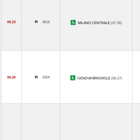
05.23
3016
MILANO CENTRALE
(07.35)
06.20
3254
GENOVA BRIGNOLE
(06.27)