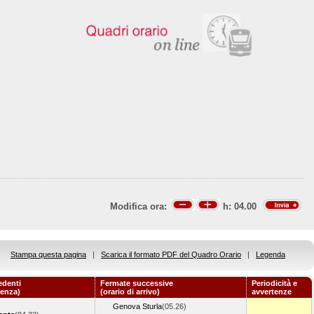
Modifica ora:
h:
04.00
Stampa questa pagina
|
Scarica il formato PDF del Quadro Orario
|
Legenda
edenti
Fermate successive
Periodicità e
tenza)
(orario di arrivo)
avvertenze
Genova Sturla
(05.26)