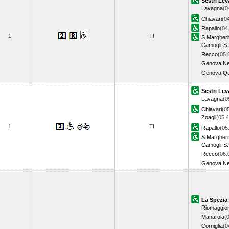
Sestri Lev
Lavagna
(0
Chiavari
(0
Rapallo
(04
1
TI
S.Margheri
Camogli-S.
Recco
(05.
Genova Ne
Genova Qu
Sestri Lev
Lavagna
(0
Chiavari
(0
Zoagli
(05.4
1
TI
Rapallo
(05
S.Margheri
Camogli-S.
Recco
(06.
Genova Ne
La Spezia
Riomaggio
Manarola
(
Corniglia
(0