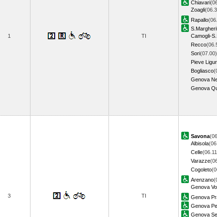
Chiavari
(0
Zoagli
(06.3
Rapallo
(06
S.Margheri
1
TI
Camogli-S.
Recco
(06.
Sori
(07.00)
Pieve Ligu
Bogliasco
(
Genova Ne
Genova Qu
Savona
(06
Albisola
(06
Celle
(06.11
Varazze
(0
Cogoleto
(0
Arenzano
(
Genova Vol
3
TI
Genova Pr
Genova Pe
Genova Ses