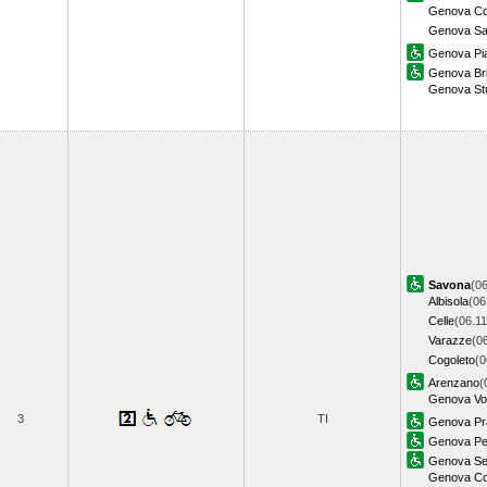
Genova Cor
Genova Sa
Genova Pia
Genova Bri
Genova Stu
Savona
(06
Albisola
(06
Celle
(06.11
Varazze
(0
Cogoleto
(0
Arenzano
(
Genova Vol
3
TI
Genova Pr
Genova Pe
Genova Ses
Genova Cor