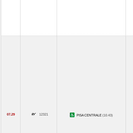
07.29
12321
PISA CENTRALE
(10.43)