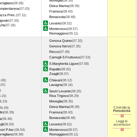
Moneglia
(08.35)
nigliano
(06.58)
Deiva Marina
(08.39)
mpierdarena
(07.03)
Framura
(08.43)
zza Princ.
(07.11)
Bonassola
(08.48)
gnole
(07.20)
Levanto
(08.52)
rla
(07.26)
Monterosso
(08.57)
Riomaggiore
(09.11)
Genova Quinto
(07.32)
Genova Nervi
(07.35)
Recco
(07.49)
Camogli-S.Fruttuoso
(07.53)
S.Margherita Ligure
(07.58)
Rapallo
(08.02)
Zoagli
(08.07)
.00)
Chiavari
(08.12)
.07)
Lavagna
(08.16)
)
Sestri Levante
(08.25)
6.15)
Riva Trigoso
(08.29)
6.23)
Moneglia
(08.35)
Deiva Marina
(08.39)
Controlla la
06.29)
Periodicità
tri
(06.39)
Framura
(08.43)
Bonassola
(08.48)
a
(06.46)
Leggi le
gli
(06.50)
Levanto
(08.52)
avvertenze
tri P.Aer.
(06.54)
Monterosso
(08.57)
nigliano
(06.58)
Riomaggiore
(09.11)