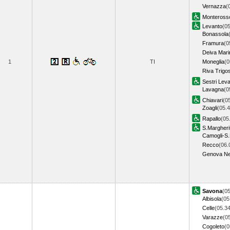
Vernazza
(
Monteross
Levanto
(05
Bonassola
Framura
(0
Deiva Mari
1
TI
Moneglia
(0
Riva Trigo
Sestri Lev
Lavagna
(0
Chiavari
(0
Zoagli
(05.4
Rapallo
(05
S.Margheri
Camogli-S.
Recco
(06.
Genova Ne
Savona
(05
Albisola
(05
Celle
(05.34
Varazze
(0
Cogoleto
(0