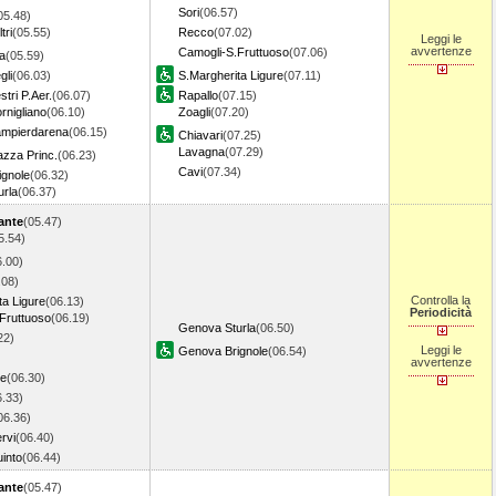
Sori
(06.57)
05.48)
tri
(05.55)
Recco
(07.02)
Leggi le
avvertenze
Camogli-S.Fruttuoso
(07.06)
a
(05.59)
gli
(06.03)
S.Margherita Ligure
(07.11)
tri P.Aer.
(06.07)
Rapallo
(07.15)
nigliano
(06.10)
Zoagli
(07.20)
mpierdarena
(06.15)
Chiavari
(07.25)
Lavagna
(07.29)
zza Princ.
(06.23)
Cavi
(07.34)
gnole
(06.32)
rla
(06.37)
ante
(05.47)
5.54)
6.00)
.08)
Controlla la
ta Ligure
(06.13)
Periodicità
Fruttuoso
(06.19)
Genova Sturla
(06.50)
22)
Leggi le
Genova Brignole
(06.54)
avvertenze
re
(06.30)
6.33)
06.36)
rvi
(06.40)
into
(06.44)
ante
(05.47)