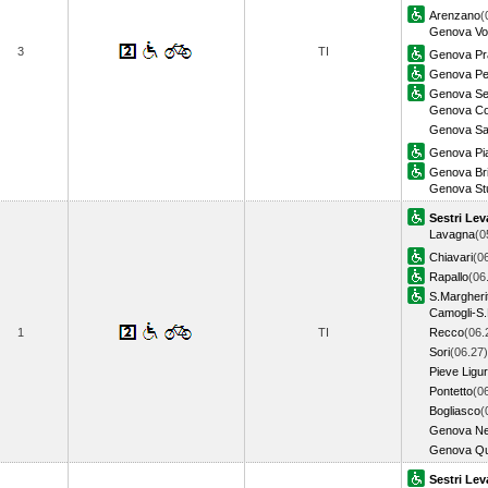
Arenzano
(
Genova Vol
3
TI
Genova Pr
Genova Pe
Genova Ses
Genova Cor
Genova Sa
Genova Pia
Genova Bri
Genova Stu
Sestri Lev
Lavagna
(0
Chiavari
(0
Rapallo
(06
S.Margheri
Camogli-S.
1
TI
Recco
(06.
Sori
(06.27)
Pieve Ligu
Pontetto
(0
Bogliasco
(
Genova Ne
Genova Qu
Sestri Lev