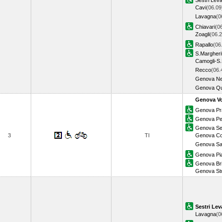
Sestri Lev
Cavi
(06.09
Lavagna
(0
Chiavari
(0
Zoagli
(06.2
Rapallo
(06
S.Margheri
Camogli-S.
Recco
(06.
Genova Ne
Genova Qu
Genova Vo
Genova Pr
Genova Pe
Genova Ses
3
TI
Genova Cor
Genova Sa
Genova Pia
Genova Bri
Genova Stu
Sestri Lev
Lavagna
(0