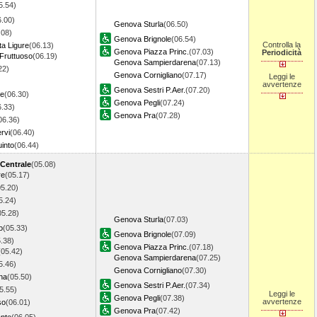
5.54)
6.00)
Genova Sturla
(06.50)
.08)
Genova Brignole
(06.54)
Controlla la
ta Ligure
(06.13)
Genova Piazza Princ.
(07.03)
Periodicità
Fruttuoso
(06.19)
Genova Sampierdarena
(07.13)
22)
Genova Cornigliano
(07.17)
Leggi le
avvertenze
Genova Sestri P.Aer.
(07.20)
re
(06.30)
Genova Pegli
(07.24)
6.33)
Genova Pra
(07.28)
06.36)
rvi
(06.40)
into
(06.44)
 Centrale
(05.08)
re
(05.17)
05.20)
5.24)
05.28)
Genova Sturla
(07.03)
o
(05.33)
Genova Brignole
(07.09)
.38)
Genova Piazza Princ.
(07.18)
(05.42)
Genova Sampierdarena
(07.25)
5.46)
Genova Cornigliano
(07.30)
na
(05.50)
Genova Sestri P.Aer.
(07.34)
5.55)
Leggi le
Genova Pegli
(07.38)
avvertenze
so
(06.01)
Genova Pra
(07.42)