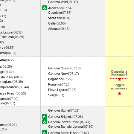
ante
(06.05)
Genova Voltri
(07.47)
)
Arenzano
(07.54)
6.13)
Cogoleto
(07.58)
6.17)
Varazze
(08.04)
3)
Celle
(08.08)
.28)
Albisola
(08.13)
ta Ligure
(06.32)
Fruttuoso
(06.38)
42)
rvi
(06.53)
into
(06.57)
ltri
(06.22)
a
(06.28)
Genova Quinto
(07.13)
Controlla la
gli
(06.32)
Genova Nervi
(07.17)
Periodicità
tri P.Aer.
(06.36)
Bogliasco
(07.22)
nigliano
(06.39)
Pontetto
(07.25)
Leggi le
mpierdarena
(06.44)
avvertenze
Pieve Ligure
(07.28)
zza Princ.
(06.52)
Sori
(07.31)
gnole
(07.02)
rla
(07.07)
Genova Sturla
(07.21)
Genova Brignole
(07.28)
Genova Piazza Princ.
(07.41)
ante
(06.21)
Genova Sampierdarena
(07.50)
6.27)
Genova Sestri P.Aer.
(07.57)