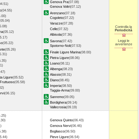
Genova Pra
(07.08)
04.51)
Genova Voltri
(07.12)
o
(04.55)
Arenzano
(07.18)
.00)
Cogoleto
(07.22)
(05.04)
Varazze
(07.28)
5.08)
Controlla la
Celle
(07.32)
Periodicità
na
(05.12)
Albisola
(07.36)
5.17)
Leggi le
Savona
(07.42)
so
(05.22)
avvertenze
Spotorno-Noli
(07.53)
ante
(05.26)
Finale Ligure Marina
(08.00)
5.31)
Pietra Ligure
(08.06)
5.35)
Loano
(08.11)
1)
Albenga
(08.23)
.47)
Alassio
(08.31)
ta Ligure
(05.52)
Diano
(08.45)
Fruttuoso
(05.58)
Imperia
(08.50)
02)
Taggia-Arma
(09.00)
rvi
(06.15)
Sanremo
(09.05)
Bordighera
(09.14)
Vallecrosia
(09.19)
.25)
.30)
Genova Quinto
(06.43)
)
Genova Nervi
(06.46)
5.38)
Bogliasco
(06.50)
5.44)
Pieve Ligure
(06.54)