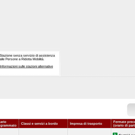
Stazione senza servizio di assistenza
alle Persone a Ridotta Mobilità.
Informazioni sulle stazioni alternative
ario
Fermate prec
Classi e servizi a bordo
Impresa di trasporto
ogrammato
(orario di par