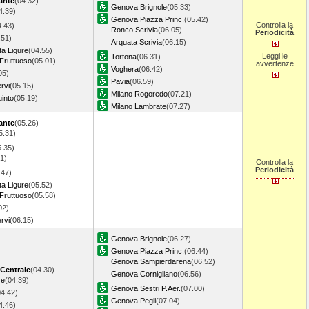
ante
(04.32)
Genova Brignole
(05.33)
4.39)
Genova Piazza Princ.
(05.42)
Controlla la
4.43)
Ronco Scrivia
(06.05)
Periodicità
.51)
Arquata Scrivia
(06.15)
ta Ligure
(04.55)
Leggi le
Tortona
(06.31)
Fruttuoso
(05.01)
avvertenze
Voghera
(06.42)
05)
Pavia
(06.59)
rvi
(05.15)
Milano Rogoredo
(07.21)
into
(05.19)
Milano Lambrate
(07.27)
ante
(05.26)
5.31)
5.35)
1)
Controlla la
Periodicità
.47)
ta Ligure
(05.52)
Fruttuoso
(05.58)
02)
rvi
(06.15)
Genova Brignole
(06.27)
Genova Piazza Princ.
(06.44)
Genova Sampierdarena
(06.52)
 Centrale
(04.30)
Genova Cornigliano
(06.56)
re
(04.39)
Genova Sestri P.Aer.
(07.00)
04.42)
Genova Pegli
(07.04)
4.46)