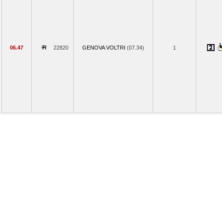
06.47
22820
GENOVA VOLTRI
(07.34)
1