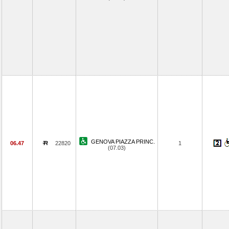
GENOVA PIAZZA PRINC.
06.47
22820
1
(07.03)