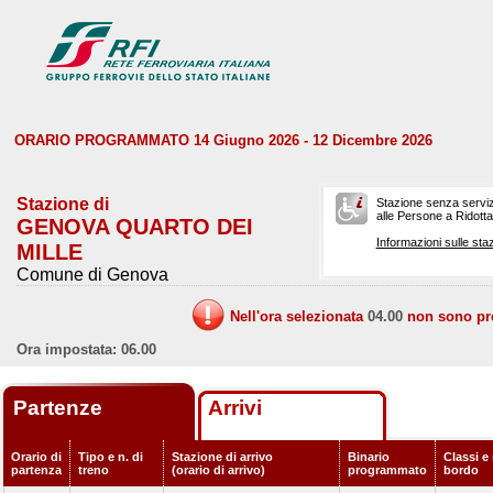
ORARIO PROGRAMMATO 14 Giugno 2026 - 12 Dicembre 2026
Stazione di
Stazione senza serviz
alle Persone a Ridotta 
GENOVA QUARTO DEI
Informazioni sulle staz
MILLE
Comune di Genova
Nell'ora selezionata
04.00
non sono prev
Ora impostata: 06.00
Partenze
Arrivi
Orario di
Tipo e n. di
Stazione di arrivo
Binario
Classi e 
partenza
treno
(orario di arrivo)
programmato
bordo