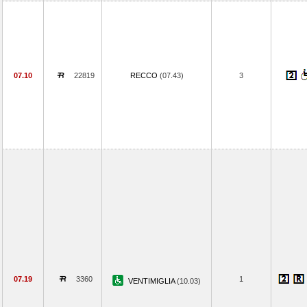
07.10
22819
RECCO
(07.43)
3
07.19
3360
1
VENTIMIGLIA
(10.03)