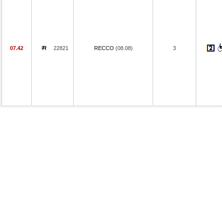
07.42
22821
RECCO
(08.08)
3