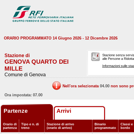
ORARIO PROGRAMMATO 14 Giugno 2026 - 12 Dicembre 2026
Stazione di
Stazione senza serviz
alle Persone a Ridotta 
GENOVA QUARTO DEI
Informazioni sulle staz
MILLE
Comune di Genova
Nell'ora selezionata
04.00
non sono prev
Ora impostata: 07.00
Partenze
Arrivi
Orario di
Tipo e n. di
Stazione di arrivo
Binario
Classi e 
partenza
treno
(orario di arrivo)
programmato
bordo