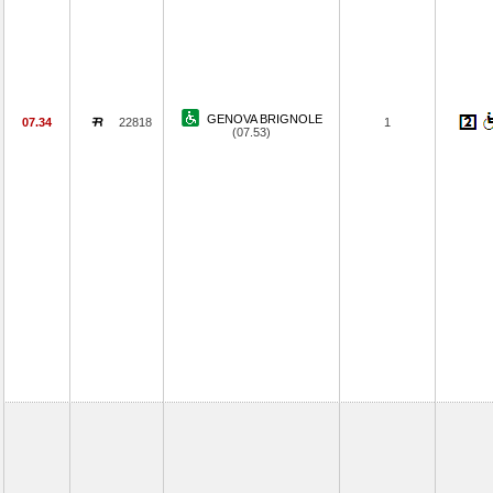
GENOVA BRIGNOLE
07.34
22818
1
(07.53)