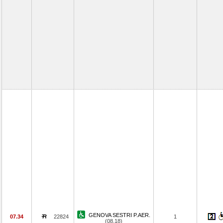
GENOVA SESTRI P.AER.
07.34
22824
1
(08.18)