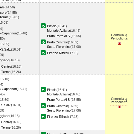
i Terme
(16.26)
ale
(14.50)
ssore
(14.55)
 Terme
(15.01)
15.09)
Pistoia
(16.41)
39)
Montale-Agliana
(16.48)
o-Capannori
(15.46)
Controlla la
Prato Porta Al S.
(16.55)
Periodicità
.50)
Prato Centrale
(16.59)
(15.55)
Sesto Fiorentino
(17.08)
-S.Salv.
(16.01)
Firenze Rifredi
(17.15)
09)
ggiano
(16.13)
i Centro
(16.18)
i Terme
(16.26)
(15.10)
34)
o-Capannori
(15.41)
Pistoia
(16.41)
.45)
Montale-Agliana
(16.48)
Controlla la
(15.50)
Prato Porta Al S.
(16.55)
Periodicità
-S.Salv.
(16.01)
Prato Centrale
(16.59)
09)
Sesto Fiorentino
(17.08)
ggiano
(16.13)
Firenze Rifredi
(17.15)
i Centro
(16.18)
i Terme
(16.26)