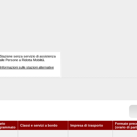
Stazione senza servizio di assistenza
alle Persone a Ridotta Mobilità.
Informazioni sulle stazioni alternative
ario
Fermate prec
Classi e servizi a bordo
Impresa di trasporto
grammato
(orario di par