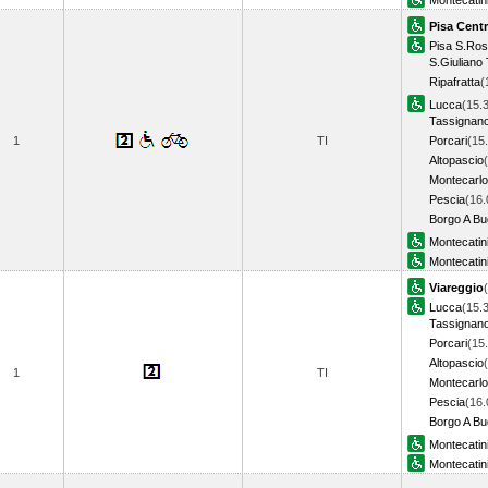
Montecatin
Pisa Centr
Pisa S.Ro
S.Giuliano
Ripafratta
(
Lucca
(15.
Tassignan
1
TI
Porcari
(15
Altopascio
Montecarlo
Pescia
(16.
Borgo A Bu
Montecatin
Montecatin
Viareggio
Lucca
(15.
Tassignan
Porcari
(15
Altopascio
1
TI
Montecarlo
Pescia
(16.
Borgo A Bu
Montecatin
Montecatin