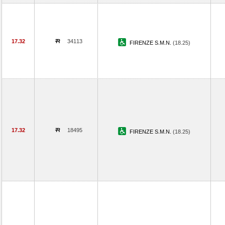
17.32
34113
FIRENZE S.M.N.
(18.25)
17.32
18495
FIRENZE S.M.N.
(18.25)