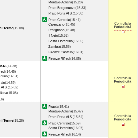
Montale-Agliana
(15.28)
Prato Borgonuovo
(15.33)
Prato Porta Al S.
(15.38)
Prato Centrale
(15.41)
Controlla la
Calenzano
(15.45)
Periodicità
ni Terme
(15.08)
Pratignone
(15.48)
Il Neto
(15.52)
Sesto Fiorentino
(15.55)
Zambra
(15.58)
Firenze Castello
(16.01)
Firenze Rifredi
(16.05)
M.N.
(14.38)
redi
(14.45)
entino
(14.51)
Controlla la
Periodicità
rale
(14.59)
 Al S.
(15.02)
liana
(15.08)
.16)
Pistoia
(15.41)
Montale-Agliana
(15.47)
Controlla la
Prato Porta Al S.
(15.54)
Periodicità
ni Terme
(15.28)
Prato Centrale
(15.59)
Sesto Fiorentino
(16.07)
Firenze Rifredi
(16.14)