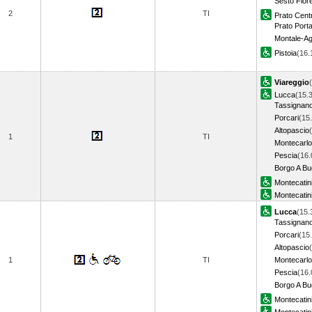
Sesto Fior
2
TI
Prato Cent
Prato Porta
Montale-Ag
Pistoia
(16
Viareggio
Lucca
(15.
Tassignan
Porcari
(15
Altopascio
1
TI
Montecarlo
Pescia
(16.
Borgo A Bu
Montecatin
Montecatin
Lucca
(15.
Tassignan
Porcari
(15
Altopascio
1
TI
Montecarlo
Pescia
(16.
Borgo A Bu
Montecatin