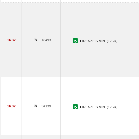
16.32
18493
FIRENZE S.M.N.
(17.24)
16.32
34139
FIRENZE S.M.N.
(17.24)