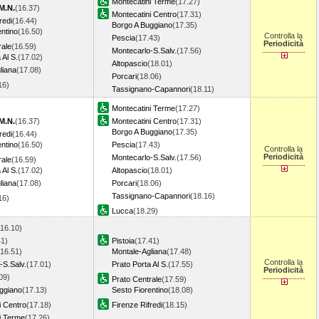
Montecatini Terme
(17.27)
M.N.
(16.37)
Montecatini Centro
(17.31)
redi
(16.44)
Borgo A Buggiano
(17.35)
entino
(16.50)
Controlla la
Pescia
(17.43)
Periodicità
rale
(16.59)
Montecarlo-S.Salv.
(17.56)
 Al S.
(17.02)
Altopascio
(18.01)
liana
(17.08)
Porcari
(18.06)
.16)
Tassignano-Capannori
(18.11)
Montecatini Terme
(17.27)
M.N.
(16.37)
Montecatini Centro
(17.31)
Borgo A Buggiano
(17.35)
redi
(16.44)
entino
(16.50)
Pescia
(17.43)
Controlla la
Periodicità
Montecarlo-S.Salv.
(17.56)
rale
(16.59)
 Al S.
(17.02)
Altopascio
(18.01)
liana
(17.08)
Porcari
(18.06)
Tassignano-Capannori
(18.16)
.16)
Lucca
(18.29)
(16.10)
41)
Pistoia
(17.41)
(16.51)
Montale-Agliana
(17.48)
Controlla la
-S.Salv.
(17.01)
Prato Porta Al S.
(17.55)
Periodicità
09)
Prato Centrale
(17.59)
ggiano
(17.13)
Sesto Fiorentino
(18.08)
i Centro
(17.18)
Firenze Rifredi
(18.15)
i Terme
(17.26)