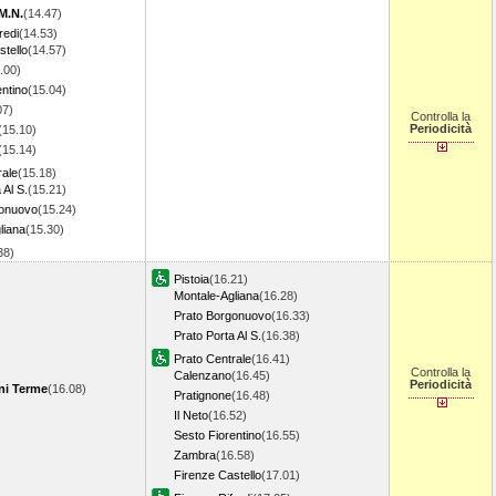
M.N.
(14.47)
redi
(14.53)
stello
(14.57)
.00)
entino
(15.04)
07)
Controlla la
Periodicità
(15.10)
(15.14)
rale
(15.18)
 Al S.
(15.21)
gonuovo
(15.24)
liana
(15.30)
.38)
Pistoia
(16.21)
Montale-Agliana
(16.28)
Prato Borgonuovo
(16.33)
Prato Porta Al S.
(16.38)
Prato Centrale
(16.41)
Controlla la
Calenzano
(16.45)
Periodicità
ni Terme
(16.08)
Pratignone
(16.48)
Il Neto
(16.52)
Sesto Fiorentino
(16.55)
Zambra
(16.58)
Firenze Castello
(17.01)