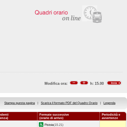
Modifica ora:
h:
15.00
Stampa questa pagina
|
Scarica il formato PDF del Quadro Orario
|
Legenda
edenti
Fermate successive
Periodicità e
tenza)
(orario di arrivo)
avvertenze
Pistoia
(15.21)