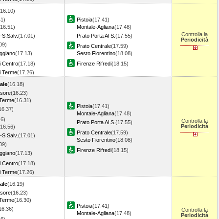
(16.10)
41)
Pistoia
(17.41)
(16.51)
Montale-Agliana
(17.48)
Controlla la
-S.Salv.
(17.01)
Prato Porta Al S.
(17.55)
Periodicità
09)
Prato Centrale
(17.59)
ggiano
(17.13)
Sesto Fiorentino
(18.08)
i Centro
(17.18)
Firenze Rifredi
(18.15)
i Terme
(17.26)
ale
(16.18)
ssore
(16.23)
 Terme
(16.31)
Pistoia
(17.41)
16.37)
Montale-Agliana
(17.48)
46)
Controlla la
Prato Porta Al S.
(17.55)
Periodicità
(16.56)
Prato Centrale
(17.59)
-S.Salv.
(17.01)
Sesto Fiorentino
(18.08)
09)
Firenze Rifredi
(18.15)
ggiano
(17.13)
i Centro
(17.18)
i Terme
(17.26)
ale
(16.19)
ssore
(16.23)
 Terme
(16.30)
Pistoia
(17.41)
16.36)
Controlla la
Montale-Agliana
(17.48)
Periodicità