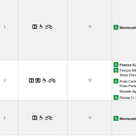
1
TI
Montecati
Firenze S.
Firenze Rif
Sesto Fior
2
TI
Prato Cent
Prato Porta
Montale-Ag
Pistoia
(15
1
TI
Montecati