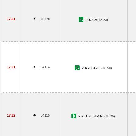
17.21
18478
LUCCA
(18.23)
17.21
34114
VIAREGGIO
(18.50)
17.32
34115
FIRENZE S.M.N.
(18.25)