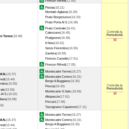
Firenze Rifredi
(17.05)
Pistoia
(16.21)
Montale-Agliana
(16.28)
Prato Borgonuovo
(16.33)
Prato Porta Al S.
(16.38)
Prato Centrale
(16.41)
Controlla la
Calenzano
(16.45)
Periodicità
ni Terme
(16.08)
Pratignone
(16.48)
Il Neto
(16.52)
Sesto Fiorentino
(16.55)
Zambra
(16.58)
Firenze Castello
(17.01)
Firenze Rifredi
(17.05)
Montecatini Terme
(16.27)
M.N.
(15.37)
Montecatini Centro
(16.31)
redi
(15.44)
Borgo A Buggiano
(16.35)
entino
(15.50)
Controlla la
Pescia
(16.43)
Periodicità
rale
(15.59)
Montecarlo-S.Salv.
(16.56)
 Al S.
(16.02)
Altopascio
(17.01)
liana
(16.08)
Porcari
(17.06)
.16)
Tassignano-Capannori
(17.11)
Montecatini Terme
(16.27)
M.N.
(15.37)
Montecatini Centro
(16.31)
Borgo A Buggiano
(16.35)
redi
(15.44)