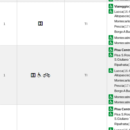
Viareggio
Lucca
(16.
Altopascio
Montecarlo
1
TI
Pescia
(17.
Borgo A Bu
Montecatin
Montecatin
Pisa Centr
Pisa S.Ro
S.Giuliano
Ripafratta
(
Lucca
(16.
1
TI
Altopascio
Montecarlo
Pescia
(17.
Borgo A Bu
Montecatin
Montecatin
Pisa Centr
Pisa S.Ro
S.Giuliano
Ripafratta
(