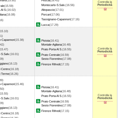
entino
(15.50)
Pescia
(16.43)
Controlla la
Periodicità
Montecarlo-S.Salv.
(16.56)
rale
(15.59)
 Al S.
(16.02)
Altopascio
(17.01)
liana
(16.08)
Porcari
(17.06)
Tassignano-Capannori
(17.16)
.16)
Lucca
(17.29)
(15.10)
31)
o-Capannori
(15.38)
Pistoia
(16.41)
.42)
Montale-Agliana
(16.48)
Controlla la
(15.47)
Prato Porta Al S.
(16.55)
Periodicità
-S.Salv.
(16.01)
Prato Centrale
(16.59)
09)
Sesto Fiorentino
(17.08)
ggiano
(16.13)
Firenze Rifredi
(17.15)
i Centro
(16.18)
i Terme
(16.26)
39)
o-Capannori
(15.46)
Pistoia
(16.41)
.50)
Montale-Agliana
(16.48)
(15.55)
Controlla la
Prato Porta Al S.
(16.55)
Periodicità
-S.Salv.
(16.01)
Prato Centrale
(16.59)
09)
Sesto Fiorentino
(17.08)
ggiano
(16.13)
Firenze Rifredi
(17.15)
i Centro
(16.18)