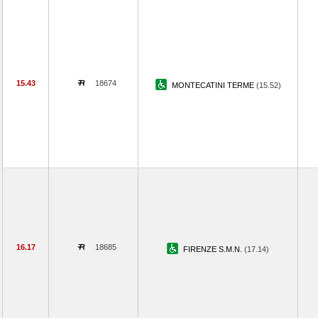
15.43
18674
MONTECATINI TERME
(15.52)
16.17
18685
FIRENZE S.M.N.
(17.14)