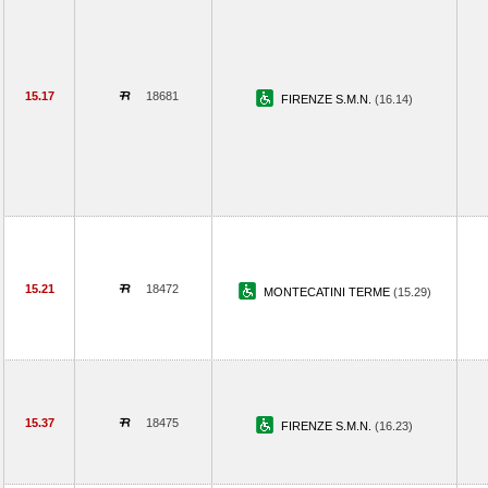
15.17
18681
FIRENZE S.M.N.
(16.14)
15.21
18472
MONTECATINI TERME
(15.29)
15.37
18475
FIRENZE S.M.N.
(16.23)