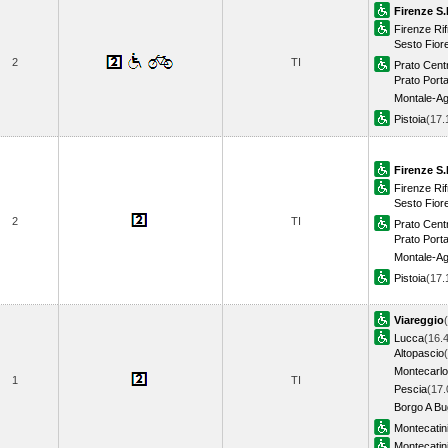
Firenze S.
Firenze Rif
Sesto Fior
2
TI
Prato Cent
Prato Porta
Montale-Ag
Pistoia
(17
Firenze S.
Firenze Rif
Sesto Fior
2
TI
Prato Cent
Prato Porta
Montale-Ag
Pistoia
(17
Viareggio
Lucca
(16.
Altopascio
Montecarlo
1
TI
Pescia
(17.
Borgo A Bu
Montecatin
Montecatin