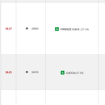
16.17
18683
FIRENZE S.M.N.
(17.14)
16.21
18476
LUCCA
(17.23)