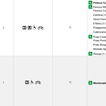
Firenze S.
Firenze Rif
Firenze Ca
Zambra
(15
Sesto Fior
Il Neto
(15.
2
TI
Pratignone
Calenzano
Prato Cent
Prato Porta
Prato Bor
Montale-Ag
Pistoia
(15
1
TI
Montecati