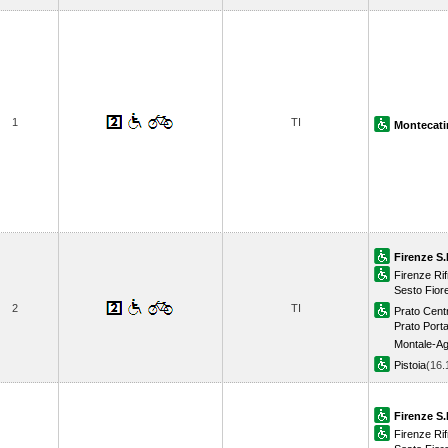
1
TI
Montecati
Firenze S.
Firenze Rif
Sesto Fior
2
TI
Prato Cent
Prato Porta
Montale-Ag
Pistoia
(16
Firenze S.
Firenze Rif