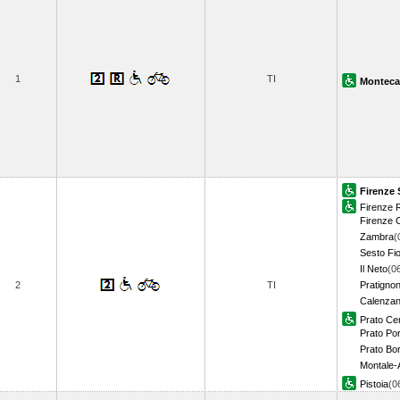
1
TI
Monteca
Firenze 
Firenze R
Firenze C
Zambra
(
Sesto Fio
Il Neto
(0
2
TI
Pratigno
Calenza
Prato Cen
Prato Por
Prato Bo
Montale-
Pistoia
(0