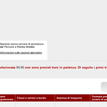
Stazione senza servizio di assistenza
alle Persone a Ridotta Mobilità.
Informazioni sulle stazioni alternative
selezionata
04.00
non sono previsti treni in partenza. Di seguito i primi tr
nario
Fermate pre
Classi e servizi a bordo
Impresa di trasporto
ogrammato
(orario di p