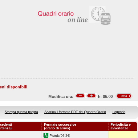
eni disponibili.
Modifica ora:
h:
06.00
Stampa questa pagina
|
Scarica il formato PDF del Quadro Orario
|
Legenda
cedenti
Fermate successive
Periodicità e
artenza)
(orario di arrivo)
avvertenze
Pistoia
(06.34)