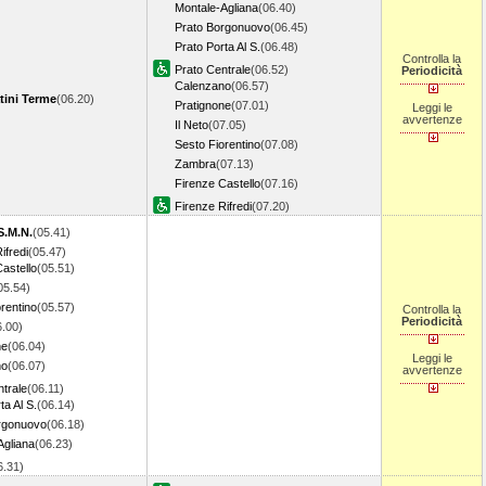
Montale-Agliana
(06.40)
Prato Borgonuovo
(06.45)
Prato Porta Al S.
(06.48)
Controlla la
Prato Centrale
(06.52)
Periodicità
Calenzano
(06.57)
tini Terme
(06.20)
Pratignone
(07.01)
Leggi le
avvertenze
Il Neto
(07.05)
Sesto Fiorentino
(07.08)
Zambra
(07.13)
Firenze Castello
(07.16)
Firenze Rifredi
(07.20)
S.M.N.
(05.41)
ifredi
(05.47)
astello
(05.51)
05.54)
rentino
(05.57)
Controlla la
Periodicità
6.00)
ne
(06.04)
Leggi le
no
(06.07)
avvertenze
trale
(06.11)
ta Al S.
(06.14)
rgonuovo
(06.18)
Agliana
(06.23)
6.31)