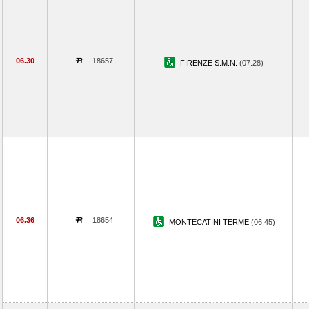
06.30
18657
FIRENZE S.M.N.
(07.28)
06.36
18654
MONTECATINI TERME
(06.45)