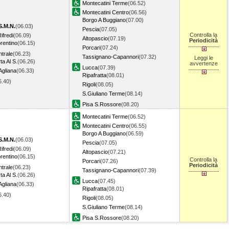
Montecatini Terme
(06.52)
Montecatini Centro
(06.56)
Borgo A Buggiano
(07.00)
S.M.N.
(06.03)
Pescia
(07.05)
Controlla la
ifredi
(06.09)
Altopascio
(07.19)
Periodicità
rentino
(06.15)
Porcari
(07.24)
trale
(06.23)
Tassignano-Capannori
(07.32)
Leggi le
ta Al S.
(06.26)
avvertenze
Lucca
(07.39)
Agliana
(06.33)
Ripafratta
(08.01)
6.40)
Rigoli
(08.05)
S.Giuliano Terme
(08.14)
Pisa S.Rossore
(08.20)
Montecatini Terme
(06.52)
Montecatini Centro
(06.55)
Borgo A Buggiano
(06.59)
S.M.N.
(06.03)
Pescia
(07.05)
ifredi
(06.09)
Altopascio
(07.21)
rentino
(06.15)
Controlla la
Porcari
(07.26)
Periodicità
trale
(06.23)
Tassignano-Capannori
(07.39)
ta Al S.
(06.26)
Lucca
(07.45)
Agliana
(06.33)
Ripafratta
(08.01)
6.40)
Rigoli
(08.05)
S.Giuliano Terme
(08.14)
Pisa S.Rossore
(08.20)