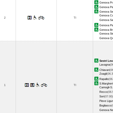
Genova Pr
Genova Pe
Genova Ses
Genova Cor
2
TI
Genova Sa
Genova Pia
Genova Bri
Genova Stu
Genova Qu
Sestri Lev
Lavagna
(0
Chiavari
(0
Zoagli
(06.3
Rapallo
(06
S.Margheri
1
TI
Camogli-S.
Recco
(06.
Sori
(07.00)
Pieve Ligu
Bogliasco
(
Genova Ne