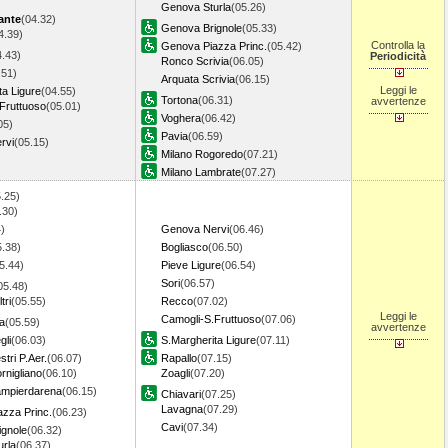
Genova Sturla
(05.26)
ante
(04.32)
Genova Brignole
(05.33)
4.39)
Controlla la
Genova Piazza Princ.
(05.42)
4.43)
Periodicità
Ronco Scrivia
(06.05)
.51)
Arquata Scrivia
(06.15)
Leggi le
ta Ligure
(04.55)
Tortona
(06.31)
avvertenze
Fruttuoso
(05.01)
Voghera
(06.42)
05)
Pavia
(06.59)
rvi
(05.15)
Milano Rogoredo
(07.21)
Milano Lambrate
(07.27)
.25)
.30)
)
Genova Nervi
(06.46)
5.38)
Bogliasco
(06.50)
5.44)
Pieve Ligure
(06.54)
Sori
(06.57)
05.48)
tri
(05.55)
Recco
(07.02)
Leggi le
Camogli-S.Fruttuoso
(07.06)
a
(05.59)
avvertenze
gli
(06.03)
S.Margherita Ligure
(07.11)
tri P.Aer.
(06.07)
Rapallo
(07.15)
nigliano
(06.10)
Zoagli
(07.20)
mpierdarena
(06.15)
Chiavari
(07.25)
Lavagna
(07.29)
zza Princ.
(06.23)
Cavi
(07.34)
gnole
(06.32)
rla
(06.37)