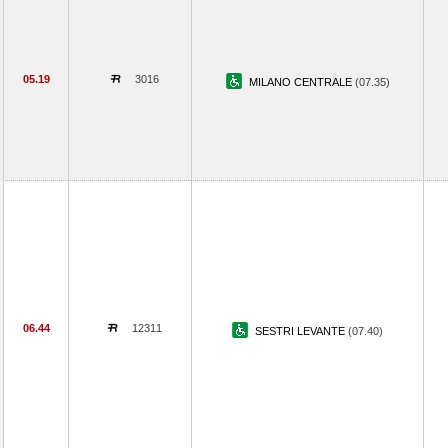
05.19
3016
MILANO CENTRALE
(07.35)
06.44
12311
SESTRI LEVANTE
(07.40)