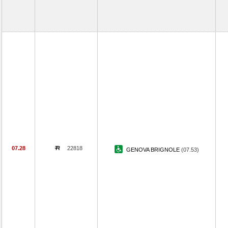
07.28
22818
GENOVA BRIGNOLE
(07.53)