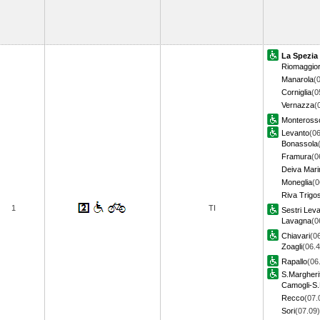
La Spezia
Riomaggio
Manarola
(
Corniglia
(0
Vernazza
(
Monteross
Levanto
(06
Bonassola
Framura
(0
Deiva Mari
Moneglia
(0
Riva Trigo
1
TI
Sestri Lev
Lavagna
(0
Chiavari
(0
Zoagli
(06.4
Rapallo
(06
S.Margheri
Camogli-S.
Recco
(07.
Sori
(07.09)