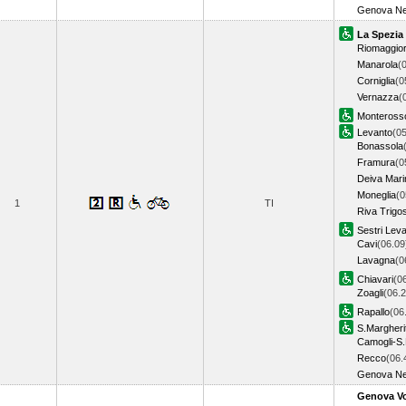
Genova Ne
La Spezia
Riomaggio
Manarola
(
Corniglia
(0
Vernazza
(
Monteross
Levanto
(05
Bonassola
Framura
(0
Deiva Mari
Moneglia
(0
1
TI
Riva Trigo
Sestri Lev
Cavi
(06.09
Lavagna
(0
Chiavari
(0
Zoagli
(06.2
Rapallo
(06
S.Margheri
Camogli-S.
Recco
(06.
Genova Ne
Genova Vo