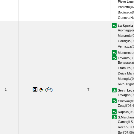
Pieve Ligu
Pontetto
(0
Bogliasco
(
Genova Ne
La Spezia
Riomaggio
Manarola
(
Corniglia
(0
Vernazza
(
Monteross
Levanto
(06
Bonassola
Framura
(0
Deiva Mari
Moneglia
(0
Riva Trigo
1
TI
Sestri Lev
Lavagna
(0
Chiavari
(0
Zoagli
(06.4
Rapallo
(06
S.Margheri
Camogli-S.
Recco
(07.
Sori
(07.09)