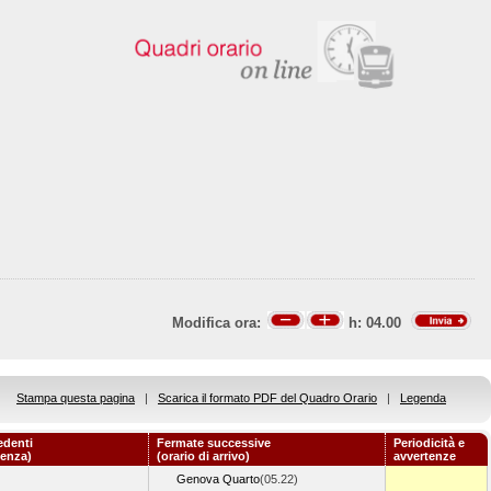
Modifica ora:
h:
04.00
Stampa questa pagina
|
Scarica il formato PDF del Quadro Orario
|
Legenda
edenti
Fermate successive
Periodicità e
tenza)
(orario di arrivo)
avvertenze
Genova Quarto
(05.22)