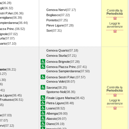
a
(06.28)
gli
(06.32)
Genova Nervi
(07.17)
Controlla la
tri P.Aer.
(06.36)
Periodicità
Bogliasco
(07.22)
nigliano
(06.39)
Pontetto
(07.25)
mpierdarena
(06.44)
Leggi le
Pieve Ligure
(07.28)
avvertenze
zza Princ.
(06.52)
Sori
(07.31)
gnole
(07.02)
rla
(07.07)
arto
(07.10)
Genova Quarto
(07.18)
Genova Sturla
(07.21)
Genova Brignole
(07.28)
Genova Piazza Princ.
(07.41)
ante
(06.21)
Genova Sampierdarena
(07.50)
6.27)
Genova Sestri P.Aer.
(07.57)
6.30)
Genova Voltri
(08.07)
6)
Controlla la
Savona
(08.25)
.41)
Periodicità
Spotorno-Noli
(08.35)
ta Ligure
(06.45)
Finale Ligure Marina
(08.42)
Fruttuoso
(06.51)
Leggi le
Pietra Ligure
(08.48)
avvertenze
55)
Loano
(08.52)
Albenga
(09.00)
re
(07.03)
Alassio
(09.07)
07.07)
Diano
(09.19)
rvi
(07.12)