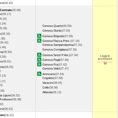
rvi
(06.40)
 Centrale
(05.08)
re
(05.17)
05.20)
5.24)
Genova Quarto
(06.59)
05.28)
Genova Sturla
(07.03)
o
(05.33)
Genova Brignole
(07.09)
.38)
Genova Piazza Princ.
(07.18)
(05.42)
Genova Sampierdarena
(07.25)
5.46)
Genova Cornigliano
(07.30)
na
(05.50)
Genova Sestri P.Aer.
(07.34)
Leggi le
5.55)
avvertenze
Genova Pegli
(07.38)
so
(06.01)
Genova Pra
(07.42)
ante
(06.05)
Genova Voltri
(07.47)
)
Arenzano
(07.54)
6.13)
Cogoleto
(07.58)
6.17)
Varazze
(08.04)
3)
Celle
(08.08)
.28)
Albisola
(08.13)
ta Ligure
(06.32)
Fruttuoso
(06.38)
42)
rvi
(06.53)
ltri
(06.22)