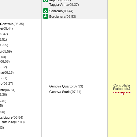
Imperia
(09.27)
Taggia-Arma
(09.37)
Sanremo
(09.44)
Bordighera
(09.53)
 Centrale
(05.35)
re
(05.44)
05.47)
5.51)
05.55)
o
(05.59)
.04)
(06.08)
6.12)
na
(06.16)
6.21)
so
(06.27)
Controlla la
Genova Quarto
(07.33)
Periodicità
ante
(06.31)
Genova Sturla
(07.41)
6.36)
6.40)
5)
.50)
ta Ligure
(06.54)
Fruttuoso
(07.00)
03)