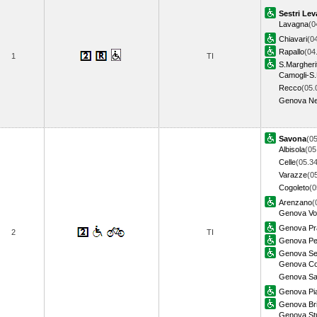
Sestri Lev
Lavagna
(0
Chiavari
(0
Rapallo
(04
1
TI
S.Margheri
Camogli-S.
Recco
(05.
Genova Ne
Savona
(05
Albisola
(05
Celle
(05.34
Varazze
(0
Cogoleto
(0
Arenzano
(
Genova Vol
Genova Pr
2
TI
Genova Pe
Genova Ses
Genova Cor
Genova Sa
Genova Pia
Genova Bri
Genova Stu