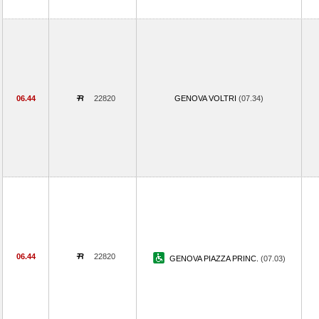
06.44
22820
GENOVA VOLTRI
(07.34)
06.44
22820
GENOVA PIAZZA PRINC.
(07.03)