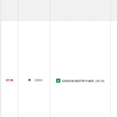
07.30
22824
GENOVA SESTRI P.AER.
(08.18)