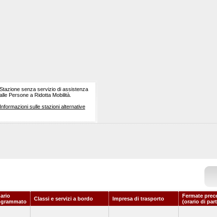
Stazione senza servizio di assistenza
alle Persone a Ridotta Mobilità.
Informazioni sulle stazioni alternative
ario
Fermate prec
Classi e servizi a bordo
Impresa di trasporto
ogrammato
(orario di par