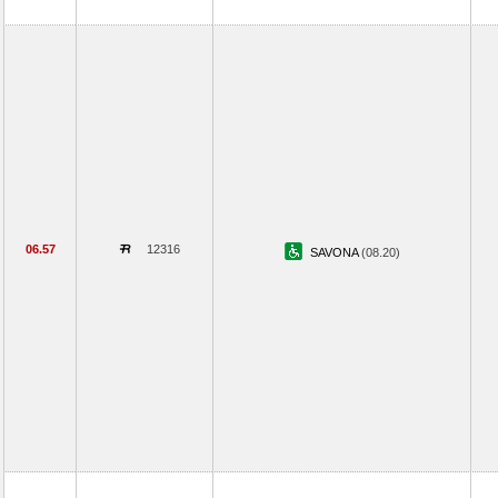
06.57
12316
SAVONA
(08.20)