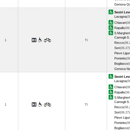
Genova Qu
Sestri Lev
Lavagna
(0
Chiavari
(0
Rapallo
(06
S.Margheri
Camogli-S.
1
TI
Recco
(06.
Sori
(06.27)
Pieve Ligu
Pontetto
(0
Bogliasco
(
Genova Ne
Sestri Lev
Lavagna
(0
Chiavari
(0
Rapallo
(06
S.Margheri
Camogli-S.
1
TI
Recco
(06.
Sori
(06.27)
Pieve Ligu
Pontetto
(0
Bogliasco
(