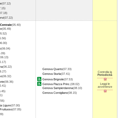
re
(07.12)
7.15)
07.18)
rvi
(07.22)
 Centrale
(05.40)
re
(05.49)
05.52)
5.56)
06.00)
o
(06.04)
.09)
(06.13)
6.17)
na
(06.22)
Genova Quarto
(07.33)
6.27)
Controlla la
Genova Sturla
(07.41)
Periodicità
so
(06.32)
Genova Brignole
(07.53)
ante
(06.36)
Leggi le
Genova Piazza Princ.
(08.02)
6.41)
avvertenze
Genova Sampierdarena
(08.10)
6.45)
Genova Cornigliano
(08.15)
1)
.56)
ta Ligure
(07.00)
Fruttuoso
(07.05)
09)