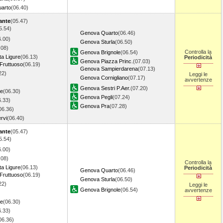
arto
(06.40)
ante
(05.47)
5.54)
Genova Quarto
(06.46)
6.00)
Genova Sturla
(06.50)
.08)
Controlla la
Genova Brignole
(06.54)
ta Ligure
(06.13)
Periodicità
Genova Piazza Princ.
(07.03)
Fruttuoso
(06.19)
Genova Sampierdarena
(07.13)
22)
Leggi le
Genova Cornigliano
(07.17)
avvertenze
Genova Sestri P.Aer.
(07.20)
re
(06.30)
Genova Pegli
(07.24)
6.33)
Genova Pra
(07.28)
06.36)
rvi
(06.40)
ante
(05.47)
5.54)
6.00)
.08)
Controlla la
ta Ligure
(06.13)
Periodicità
Genova Quarto
(06.46)
Fruttuoso
(06.19)
Genova Sturla
(06.50)
22)
Leggi le
Genova Brignole
(06.54)
avvertenze
re
(06.30)
6.33)
06.36)