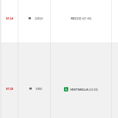
07.14
22819
RECCO
(07.43)
07.15
3360
VENTIMIGLIA
(10.03)