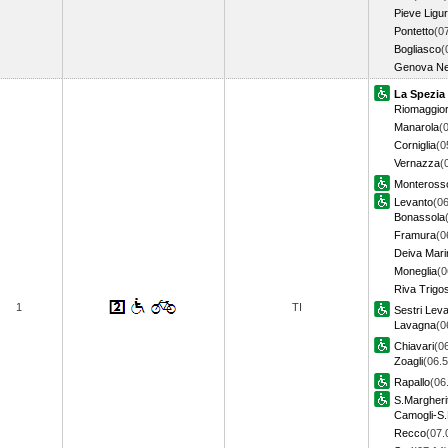
Pieve Ligu
Pontetto
(0
Bogliasco
(
Genova Ne
La Spezia
Riomaggio
Manarola
(
Corniglia
(0
Vernazza
(
Monteross
Levanto
(06
Bonassola
Framura
(0
Deiva Mari
Moneglia
(0
Riva Trigo
1
TI
Sestri Lev
Lavagna
(0
Chiavari
(0
Zoagli
(06.5
Rapallo
(06
S.Margheri
Camogli-S.
Recco
(07.