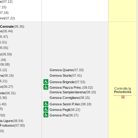
re
(07.12)
7.15)
07.18)
rvi
(07.22)
 Centrale
(05.35)
re
(05.44)
05.47)
5.51)
05.55)
o
(05.59)
.04)
(06.08)
6.12)
Genova Quarto
(07.33)
na
(06.16)
Genova Sturla
(07.41)
6.21)
Genova Brignole
(07.53)
so
(06.27)
Genova Piazza Princ.
(08.02)
Controlla la
Periodicità
Genova Sampierdarena
(08.10)
ante
(06.31)
6.36)
Genova Cornigliano
(08.15)
6.40)
Genova Sestri P.Aer.
(08.18)
5)
Genova Pegli
(08.22)
.50)
Genova Pra
(08.27)
ta Ligure
(06.54)
Fruttuoso
(07.00)
03)