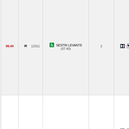
SESTRI LEVANTE
06.44
12311
2
(07.40)