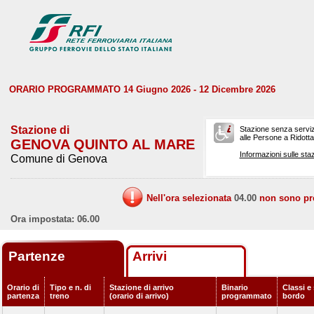
ORARIO PROGRAMMATO 14 Giugno 2026 - 12 Dicembre 2026
Stazione di
Stazione senza serviz
alle Persone a Ridotta 
GENOVA QUINTO AL MARE
Informazioni sulle staz
Comune di Genova
Nell'ora selezionata
04.00
non sono prev
Ora impostata: 06.00
Partenze
Arrivi
Orario di
Tipo e n. di
Stazione di arrivo
Binario
Classi e 
partenza
treno
(orario di arrivo)
programmato
bordo