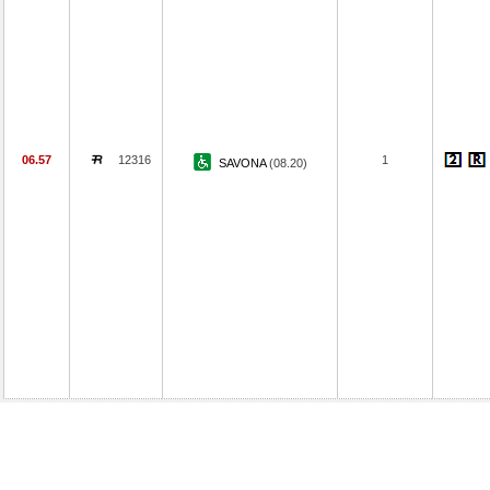
06.57
12316
1
SAVONA
(08.20)