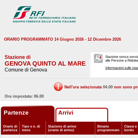
ORARIO PROGRAMMATO 14 Giugno 2026 - 12 Dicembre 2026
Stazione di
Stazione senza serviz
alle Persone a Ridotta 
GENOVA QUINTO AL MARE
Informazioni sulle staz
Comune di Genova
Nell'ora selezionata
04.00
non sono prev
Ora impostata: 06.00
Partenze
Arrivi
Orario di
Tipo e n. di
Stazione di arrivo
Binario
Classi e 
partenza
treno
(orario di arrivo)
programmato
bordo