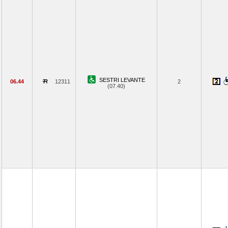
SESTRI LEVANTE
06.44
12311
2
(07.40)