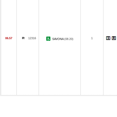
06.57
12316
1
SAVONA
(08.20)