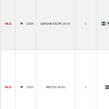
08.11
22826
GENOVA VOLTRI
(09.04)
1
08.15
22823
RECCO
(08.40)
2