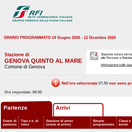
ORARIO PROGRAMMATO 14 Giugno 2026 - 12 Dicembre 2026
Stazione di
Stazione senza serviz
alle Persone a Ridotta 
GENOVA QUINTO AL MARE
Informazioni sulle staz
Comune di Genova
Nell'ora selezionata
07.00
non sono prev
Ora impostata: 08.00
Partenze
Arrivi
Orario di
Tipo e n. di
Stazione di arrivo
Binario
Classi e 
partenza
treno
(orario di arrivo)
programmato
bordo