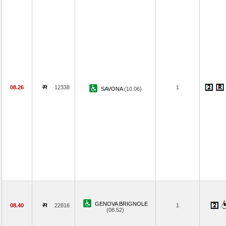
08.26
12338
1
SAVONA
(10.06)
GENOVA BRIGNOLE
08.40
22816
1
(08.52)