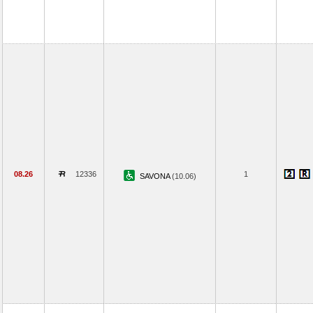
08.26
12336
1
SAVONA
(10.06)