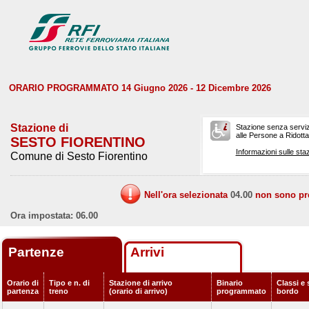
ORARIO PROGRAMMATO 14 Giugno 2026 - 12 Dicembre 2026
Stazione di
Stazione senza serviz
alle Persone a Ridotta 
SESTO FIORENTINO
Informazioni sulle staz
Comune di Sesto Fiorentino
Nell'ora selezionata
04.00
non sono prev
Ora impostata: 06.00
Partenze
Arrivi
Orario di
Tipo e n. di
Stazione di arrivo
Binario
Classi e 
partenza
treno
(orario di arrivo)
programmato
bordo