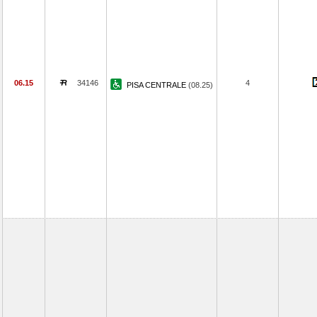
06.15
34146
4
PISA CENTRALE
(08.25)