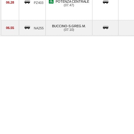
POTENZA CENTRALE
06.28
PZ403
(07.47)
BUCCINO-S.GREG.M.
06.55
NA255
(07.10)