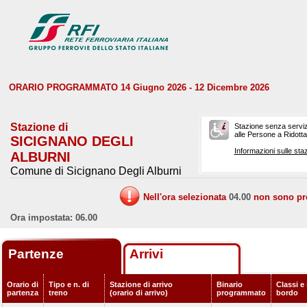
ORARIO PROGRAMMATO 14 Giugno 2026 - 12 Dicembre 2026
Stazione di
Stazione senza serviz
alle Persone a Ridotta 
SICIGNANO DEGLI
Informazioni sulle staz
ALBURNI
Comune di Sicignano Degli Alburni
Nell'ora selezionata
04.00
non sono prev
Ora impostata: 06.00
Partenze
Arrivi
Orario di
Tipo e n. di
Stazione di arrivo
Binario
Classi e 
partenza
treno
(orario di arrivo)
programmato
bordo