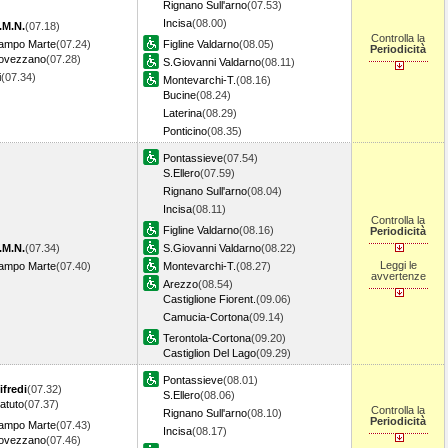
Rignano Sull'arno
(07.53)
Incisa
(08.00)
.M.N.
(07.18)
Controlla la
Campo Marte
(07.24)
Figline Valdarno
(08.05)
Periodicità
Rovezzano
(07.28)
S.Giovanni Valdarno
(08.11)
i
(07.34)
Montevarchi-T.
(08.16)
Bucine
(08.24)
Laterina
(08.29)
Ponticino
(08.35)
Pontassieve
(07.54)
S.Ellero
(07.59)
Rignano Sull'arno
(08.04)
Incisa
(08.11)
Controlla la
Figline Valdarno
(08.16)
Periodicità
.M.N.
(07.34)
S.Giovanni Valdarno
(08.22)
Leggi le
Campo Marte
(07.40)
Montevarchi-T.
(08.27)
avvertenze
Arezzo
(08.54)
Castiglione Fiorent.
(09.06)
Camucia-Cortona
(09.14)
Terontola-Cortona
(09.20)
Castiglion Del Lago
(09.29)
Pontassieve
(08.01)
ifredi
(07.32)
S.Ellero
(08.06)
atuto
(07.37)
Controlla la
Rignano Sull'arno
(08.10)
Periodicità
Campo Marte
(07.43)
Incisa
(08.17)
Rovezzano
(07.46)