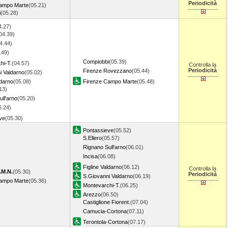
Periodicità
Campo Marte
(05.21)
i
(05.28)
4.27)
04.39)
4.44)
.49)
Compiobbi
(05.39)
hi-T.
(04.57)
Controlla la
Periodicità
Firenze Rovezzano
(05.44)
i Valdarno
(05.02)
ldarno
(05.08)
Firenze Campo Marte
(05.48)
13)
ll'arno
(05.20)
5.24)
ve
(05.30)
Pontassieve
(05.52)
S.Ellero
(05.57)
Rignano Sull'arno
(06.01)
Incisa
(06.08)
Figline Valdarno
(06.12)
Controlla la
.M.N.
(05.30)
Periodicità
S.Giovanni Valdarno
(06.19)
Campo Marte
(05.36)
Montevarchi-T.
(06.25)
Arezzo
(06.50)
Castiglione Fiorent.
(07.04)
Camucia-Cortona
(07.11)
Terontola-Cortona
(07.17)