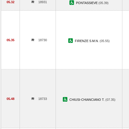
05.32
18931
PONTASSIEVE
(05.39)
05.35
18730
FIRENZE S.M.N.
(05.55)
05.48
18733
CHIUSI-CHIANCIANO T.
(07.35)