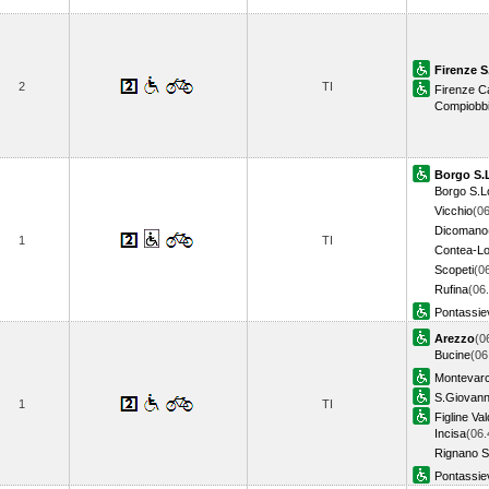
Firenze S
2
TI
Firenze 
Compiobb
Borgo S.
Borgo S.L
Vicchio
(06
Dicomano
1
TI
Contea-L
Scopeti
(0
Rufina
(06
Pontassie
Arezzo
(0
Bucine
(06
Montevarc
S.Giovann
1
TI
Figline Va
Incisa
(06.
Rignano Su
Pontassie