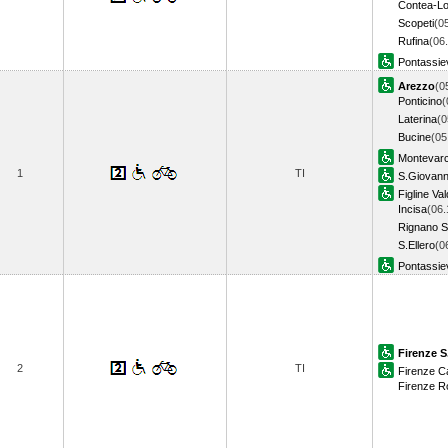
Contea-L
Scopeti
(0
Rufina
(06
Pontassie
Arezzo
(0
Ponticino
(
Laterina
(0
Bucine
(05
Montevarc
1
TI
S.Giovann
Figline Va
Incisa
(06.
Rignano Su
S.Ellero
(0
Pontassie
Firenze S
2
TI
Firenze 
Firenze 