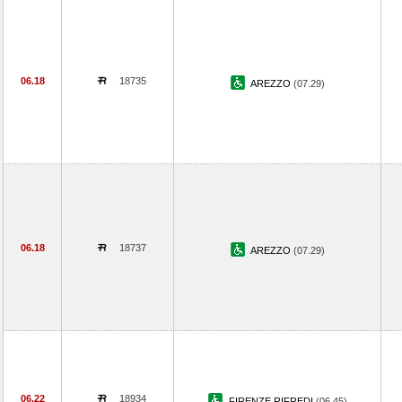
06.18
18735
AREZZO
(07.29)
06.18
18737
AREZZO
(07.29)
06.22
18934
FIRENZE RIFREDI
(06.45)