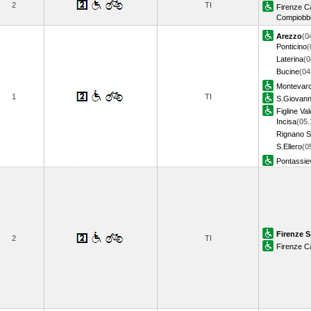
2
TI
Firenze 
Compiobb
Arezzo
(0
Ponticino
(
Laterina
(0
Bucine
(04
Montevarc
1
TI
S.Giovann
Figline Va
Incisa
(05.
Rignano Su
S.Ellero
(0
Pontassie
Firenze S
2
TI
Firenze 