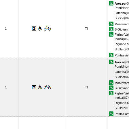
Arezzo
(0
Ponticino
(
Laterina
(0
Bucine
(06
Montevarc
1
TI
S.Giovann
Figline Va
Incisa
(06.
Rignano Su
S.Ellero
(0
Pontassie
Arezzo
(0
Ponticino
(
Laterina
(0
Bucine
(06
Montevarc
1
TI
S.Giovann
Figline Va
Incisa
(07.
Rignano Su
S.Ellero
(0
Pontassie