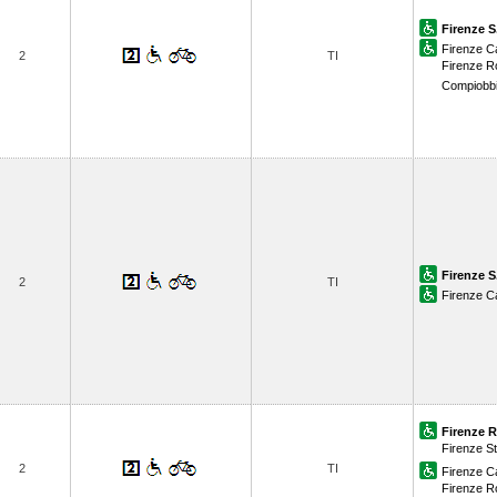
Firenze S
Firenze 
2
TI
Firenze 
Compiobb
Firenze S
2
TI
Firenze 
Firenze R
Firenze St
2
TI
Firenze 
Firenze 