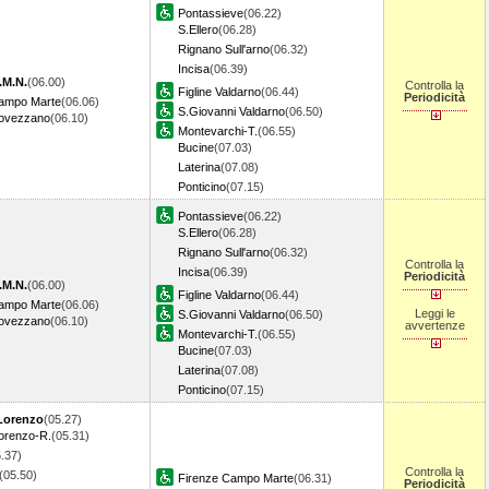
Pontassieve
(06.22)
S.Ellero
(06.28)
Rignano Sull'arno
(06.32)
Incisa
(06.39)
.M.N.
(06.00)
Controlla la
Figline Valdarno
(06.44)
Periodicità
Campo Marte
(06.06)
S.Giovanni Valdarno
(06.50)
Rovezzano
(06.10)
Montevarchi-T.
(06.55)
Bucine
(07.03)
Laterina
(07.08)
Ponticino
(07.15)
Pontassieve
(06.22)
S.Ellero
(06.28)
Rignano Sull'arno
(06.32)
Controlla la
Incisa
(06.39)
Periodicità
.M.N.
(06.00)
Figline Valdarno
(06.44)
Campo Marte
(06.06)
Leggi le
S.Giovanni Valdarno
(06.50)
Rovezzano
(06.10)
avvertenze
Montevarchi-T.
(06.55)
Bucine
(07.03)
Laterina
(07.08)
Ponticino
(07.15)
Lorenzo
(05.27)
orenzo-R.
(05.31)
.37)
Controlla la
(05.50)
Firenze Campo Marte
(06.31)
Periodicità