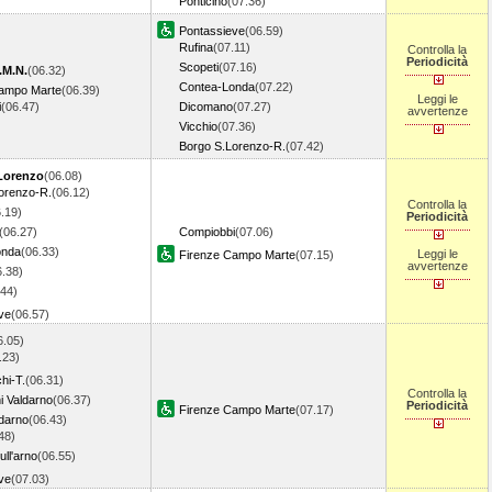
Ponticino
(07.36)
Pontassieve
(06.59)
Rufina
(07.11)
Controlla la
Periodicità
Scopeti
(07.16)
.M.N.
(06.32)
Contea-Londa
(07.22)
Campo Marte
(06.39)
Leggi le
i
(06.47)
Dicomano
(07.27)
avvertenze
Vicchio
(07.36)
Borgo S.Lorenzo-R.
(07.42)
Lorenzo
(06.08)
orenzo-R.
(06.12)
Controlla la
.19)
Periodicità
(06.27)
Compiobbi
(07.06)
onda
(06.33)
Leggi le
Firenze Campo Marte
(07.15)
avvertenze
6.38)
.44)
ve
(06.57)
6.05)
.23)
hi-T.
(06.31)
Controlla la
i Valdarno
(06.37)
Periodicità
Firenze Campo Marte
(07.17)
ldarno
(06.43)
48)
ll'arno
(06.55)
ve
(07.03)