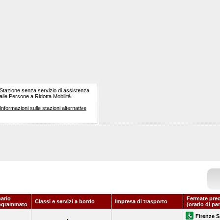
Stazione senza servizio di assistenza
alle Persone a Ridotta Mobilità.
Informazioni sulle stazioni alternative
nario
Fermate prec
Classi e servizi a bordo
Impresa di trasporto
ogrammato
(orario di pa
Firenze S