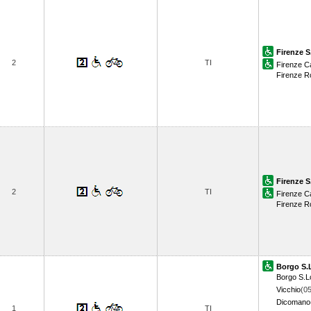
Firenze S
2
TI
Firenze 
Firenze 
Firenze S
2
TI
Firenze 
Firenze 
Borgo S.
Borgo S.L
Vicchio
(05
Dicomano
1
TI