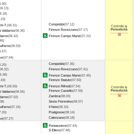
6.00)
06.13)
6.18)
.23)
Compiobbi
(07.12)
hi-T.
(06.31)
Controlla la
Periodicità
Firenze Rovezzano
(07.17)
i Valdarno
(06.36)
ldarno
(06.42)
Firenze Campo Marte
(07.22)
46)
ll'arno
(06.53)
6.57)
ve
(07.04)
Compiobbi
(07.35)
6.20)
06.32)
Firenze Rovezzano
(07.41)
6.38)
Firenze Campo Marte
(07.45)
.43)
Firenze Statuto
(07.50)
hi-T.
(06.50)
Firenze Rifredi
(07.54)
Controlla la
Periodicità
Firenze Castello
(07.59)
i Valdarno
(06.56)
Zambra
(08.03)
ldarno
(07.02)
08)
Sesto Fiorentino
(08.07)
ll'arno
(07.16)
Il Neto
(08.10)
7.20)
Pratignone
(08.14)
Calenzano
(08.18)
ve
(07.27)
Pontassieve
(07.43)
S.Ellero
(07.48)