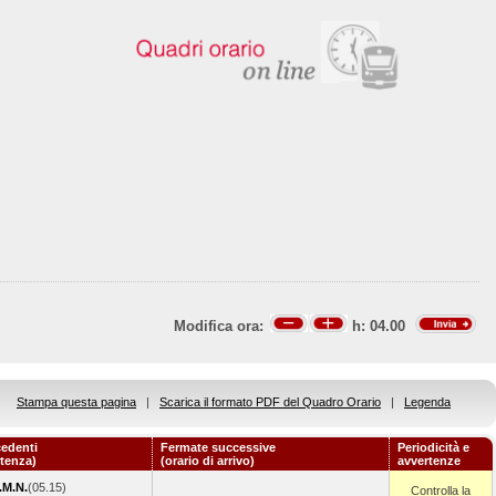
Modifica ora:
h:
04.00
Stampa questa pagina
|
Scarica il formato PDF del Quadro Orario
|
Legenda
edenti
Fermate successive
Periodicità e
rtenza)
(orario di arrivo)
avvertenze
.M.N.
(05.15)
Controlla la