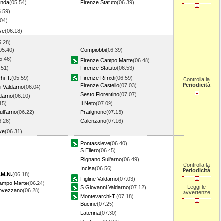
onda
(05.54)
Firenze Statuto
(06.39)
5.59)
.04)
ve
(06.18)
5.28)
05.40)
Compiobbi
(06.39)
5.46)
Firenze Campo Marte
(06.48)
.51)
Firenze Statuto
(06.53)
hi-T.
(05.59)
Firenze Rifredi
(06.59)
Controlla la
Periodicità
Firenze Castello
(07.03)
i Valdarno
(06.04)
Sesto Fiorentino
(07.07)
ldarno
(06.10)
15)
Il Neto
(07.09)
ll'arno
(06.22)
Pratignone
(07.13)
6.26)
Calenzano
(07.16)
ve
(06.31)
Pontassieve
(06.40)
S.Ellero
(06.45)
Rignano Sull'arno
(06.49)
Controlla la
Incisa
(06.56)
Periodicità
.M.N.
(06.18)
Figline Valdarno
(07.03)
Campo Marte
(06.24)
Leggi le
S.Giovanni Valdarno
(07.12)
Rovezzano
(06.28)
avvertenze
Montevarchi-T.
(07.18)
Bucine
(07.25)
Laterina
(07.30)