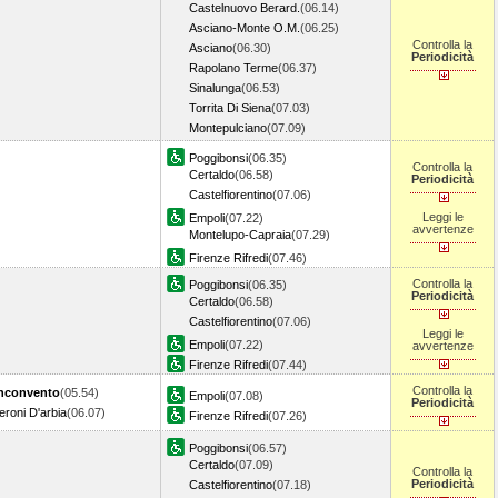
Castelnuovo Berard.
(06.14)
Asciano-Monte O.M.
(06.25)
Controlla la
Asciano
(06.30)
Periodicità
Rapolano Terme
(06.37)
Sinalunga
(06.53)
Torrita Di Siena
(07.03)
Montepulciano
(07.09)
Poggibonsi
(06.35)
Controlla la
Certaldo
(06.58)
Periodicità
Castelfiorentino
(07.06)
Leggi le
Empoli
(07.22)
avvertenze
Montelupo-Capraia
(07.29)
Firenze Rifredi
(07.46)
Controlla la
Poggibonsi
(06.35)
Periodicità
Certaldo
(06.58)
Castelfiorentino
(07.06)
Leggi le
Empoli
(07.22)
avvertenze
Firenze Rifredi
(07.44)
Controlla la
nconvento
(05.54)
Empoli
(07.08)
Periodicità
roni D'arbia
(06.07)
Firenze Rifredi
(07.26)
Poggibonsi
(06.57)
Certaldo
(07.09)
Controlla la
Periodicità
Castelfiorentino
(07.18)