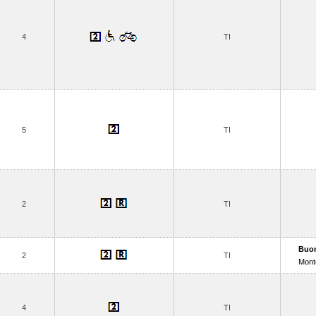
4
TI
5
TI
2
TI
Buo
2
TI
Monte
4
TI