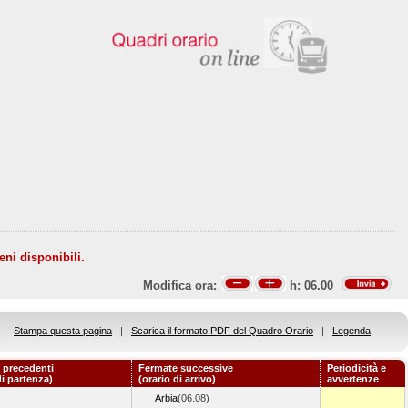
eni disponibili.
Modifica ora:
h:
06.00
Stampa questa pagina
|
Scarica il formato PDF del Quadro Orario
|
Legenda
 precedenti
Fermate successive
Periodicità e
di partenza)
(orario di arrivo)
avvertenze
Arbia
(06.08)