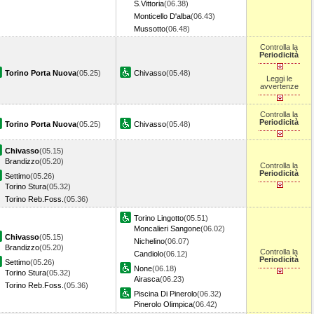
S.Vittoria
(06.38)
Monticello D'alba
(06.43)
Mussotto
(06.48)
Controlla la
Periodicità
Torino Porta Nuova
(05.25)
Chivasso
(05.48)
Leggi le
avvertenze
Controlla la
Periodicità
Torino Porta Nuova
(05.25)
Chivasso
(05.48)
Chivasso
(05.15)
Brandizzo
(05.20)
Controlla la
Periodicità
Settimo
(05.26)
Torino Stura
(05.32)
Torino Reb.Foss.
(05.36)
Torino Lingotto
(05.51)
Moncalieri Sangone
(06.02)
Chivasso
(05.15)
Nichelino
(06.07)
Brandizzo
(05.20)
Controlla la
Candiolo
(06.12)
Periodicità
Settimo
(05.26)
None
(06.18)
Torino Stura
(05.32)
Airasca
(06.23)
Torino Reb.Foss.
(05.36)
Piscina Di Pinerolo
(06.32)
Pinerolo Olimpica
(06.42)