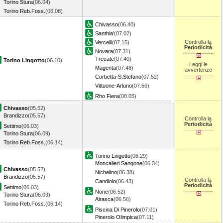
Torino Stura
(06.04)
Torino Reb.Foss.
(06.08)
Chivasso
(06.40)
Santhia'
(07.02)
Controlla la
Vercelli
(07.15)
Periodicità
Novara
(07.31)
Trecate
(07.40)
Torino Lingotto
(06.10)
Leggi le
Magenta
(07.48)
avvertenze
Corbetta-S.Stefano
(07.52)
Vittuone-Arluno
(07.56)
Rho Fiera
(08.05)
Chivasso
(05.52)
Brandizzo
(05.57)
Controlla la
Periodicità
Settimo
(06.03)
Torino Stura
(06.09)
Torino Reb.Foss.
(06.14)
Torino Lingotto
(06.29)
Moncalieri Sangone
(06.34)
Chivasso
(05.52)
Nichelino
(06.38)
Brandizzo
(05.57)
Controlla la
Candiolo
(06.43)
Periodicità
Settimo
(06.03)
None
(06.52)
Torino Stura
(06.09)
Airasca
(06.56)
Torino Reb.Foss.
(06.14)
Piscina Di Pinerolo
(07.01)
Pinerolo Olimpica
(07.11)