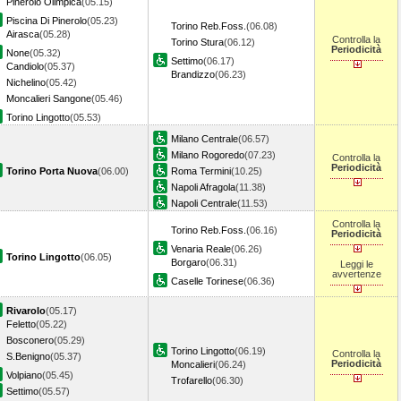
Pinerolo Olimpica
(05.15)
Piscina Di Pinerolo
(05.23)
Torino Reb.Foss.
(06.08)
Airasca
(05.28)
Controlla la
Torino Stura
(06.12)
Periodicità
None
(05.32)
Settimo
(06.17)
Candiolo
(05.37)
Brandizzo
(06.23)
Nichelino
(05.42)
Moncalieri Sangone
(05.46)
Torino Lingotto
(05.53)
Milano Centrale
(06.57)
Milano Rogoredo
(07.23)
Controlla la
Periodicità
Torino Porta Nuova
(06.00)
Roma Termini
(10.25)
Napoli Afragola
(11.38)
Napoli Centrale
(11.53)
Controlla la
Torino Reb.Foss.
(06.16)
Periodicità
Venaria Reale
(06.26)
Torino Lingotto
(06.05)
Borgaro
(06.31)
Leggi le
avvertenze
Caselle Torinese
(06.36)
Rivarolo
(05.17)
Feletto
(05.22)
Bosconero
(05.29)
Torino Lingotto
(06.19)
Controlla la
S.Benigno
(05.37)
Periodicità
Moncalieri
(06.24)
Volpiano
(05.45)
Trofarello
(06.30)
Settimo
(05.57)