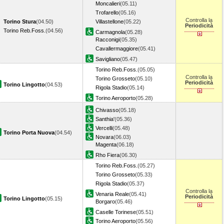
Moncalieri
(05.11)
Trofarello
(05.16)
Controlla la
Torino Stura
(04.50)
Villastellone
(05.22)
Periodicità
Torino Reb.Foss.
(04.56)
Carmagnola
(05.28)
Racconigi
(05.35)
Cavallermaggiore
(05.41)
Savigliano
(05.47)
Torino Reb.Foss.
(05.05)
Controlla la
Torino Grosseto
(05.10)
Periodicità
Torino Lingotto
(04.53)
Rigola Stadio
(05.14)
Torino Aeroporto
(05.28)
Chivasso
(05.18)
Santhia'
(05.36)
Vercelli
(05.48)
Torino Porta Nuova
(04.54)
Novara
(06.03)
Magenta
(06.18)
Rho Fiera
(06.30)
Torino Reb.Foss.
(05.27)
Torino Grosseto
(05.33)
Rigola Stadio
(05.37)
Controlla la
Venaria Reale
(05.41)
Periodicità
Torino Lingotto
(05.15)
Borgaro
(05.46)
Caselle Torinese
(05.51)
Torino Aeroporto
(05.56)