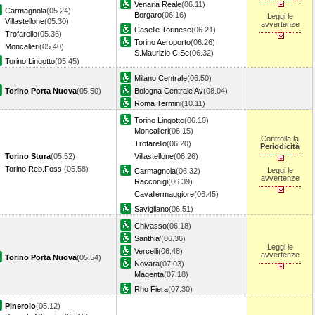
Venaria Reale
(06.11)
Carmagnola
(05.24)
Borgaro
(06.16)
Leggi le
Villastellone
(05.30)
avvertenze
Caselle Torinese
(06.21)
Trofarello
(05.36)
Torino Aeroporto
(06.26)
Moncalieri
(05.40)
S.Maurizio C.Se
(06.32)
Torino Lingotto
(05.45)
Milano Centrale
(06.50)
Torino Porta Nuova
(05.50)
Bologna Centrale Av
(08.04)
Roma Termini
(10.11)
Torino Lingotto
(06.10)
Moncalieri
(06.15)
Controlla la
Trofarello
(06.20)
Periodicità
Torino Stura
(05.52)
Villastellone
(06.26)
Torino Reb.Foss.
(05.58)
Leggi le
Carmagnola
(06.32)
avvertenze
Racconigi
(06.39)
Cavallermaggiore
(06.45)
Savigliano
(06.51)
Chivasso
(06.18)
Santhia'
(06.36)
Leggi le
Vercelli
(06.48)
avvertenze
Torino Porta Nuova
(05.54)
Novara
(07.03)
Magenta
(07.18)
Rho Fiera
(07.30)
Pinerolo
(05.12)