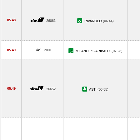
05.48
26061
RIVAROLO
(06.44)
05.49
2001
MILANO P.GARIBALDI
(07.28)
05.49
26652
ASTI
(06.55)