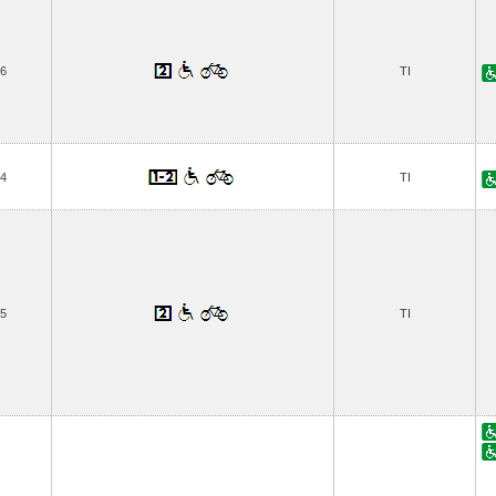
6
TI
4
TI
5
TI