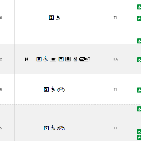
6
TI
2
ITA
6
TI
5
TI