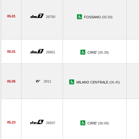
05.01
26750
FOSSANO
(05.59)
05.01
26801
CIRIE'
(05.39)
05.05
2011
MILANO CENTRALE
(06.45)
05.23
26507
CIRIE'
(06.09)