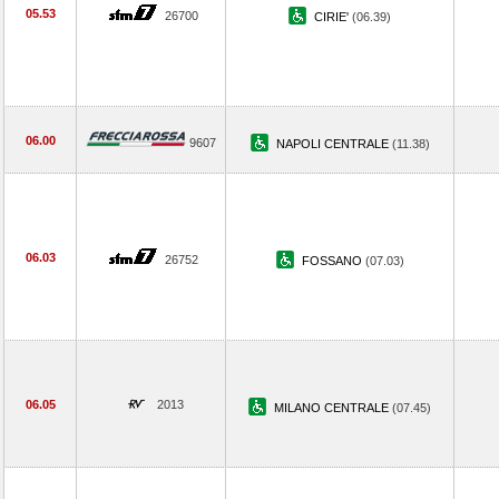
05.53
26700
CIRIE'
(06.39)
06.00
9607
NAPOLI CENTRALE
(11.38)
06.03
26752
FOSSANO
(07.03)
06.05
2013
MILANO CENTRALE
(07.45)