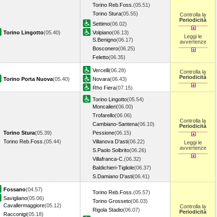
Torino Reb.Foss.
(05.51)
Torino Stura
(05.55)
Controlla la
Periodicità
Settimo
(06.02)
Torino Lingotto
(05.40)
Volpiano
(06.13)
Leggi le
S.Benigno
(06.17)
avvertenze
Bosconero
(06.25)
Feletto
(06.35)
Vercelli
(06.28)
Controlla la
Periodicità
Torino Porta Nuova
(05.40)
Novara
(06.43)
Rho Fiera
(07.15)
Torino Lingotto
(05.54)
Moncalieri
(06.00)
Trofarello
(06.06)
Controlla la
Cambiano-Santena
(06.10)
Periodicità
Torino Stura
(05.39)
Pessione
(06.15)
Torino Reb.Foss.
(05.44)
Villanova D'asti
(06.22)
Leggi le
avvertenze
S.Paolo Solbrito
(06.26)
Villafranca-C.
(06.32)
Baldichieri-Tigliole
(06.37)
S.Damiano D'asti
(06.41)
Fossano
(04.57)
Torino Reb.Foss.
(05.57)
Savigliano
(05.06)
Torino Grosseto
(06.03)
Cavallermaggiore
(05.12)
Controlla la
Rigola Stadio
(06.07)
Periodicità
Racconigi
(05.18)