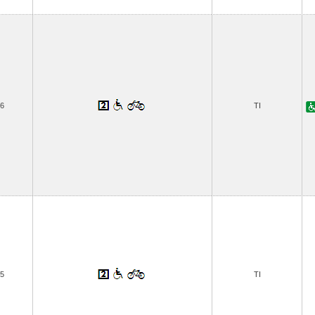
6
TI
5
TI