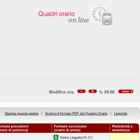
Modifica ora:
h:
04.00
Stampa questa pagina
|
Scarica il formato PDF del Quadro Orario
|
Legenda
ermate precedenti
Fermate successive
Periodicità e
rario di partenza)
(orario di arrivo)
avvertenze
Torino Lingotto
(05.07)