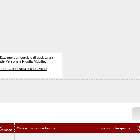
Stazione con servizio di assistenza
alle Persone a Ridotta Mobilità.
Informazioni sulla prenotazione
o
F
Classi e servizi a bordo
Impresa di trasporto
ammato
(o