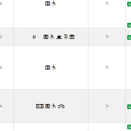
6
TI
2
TI
5
TI
4
TI