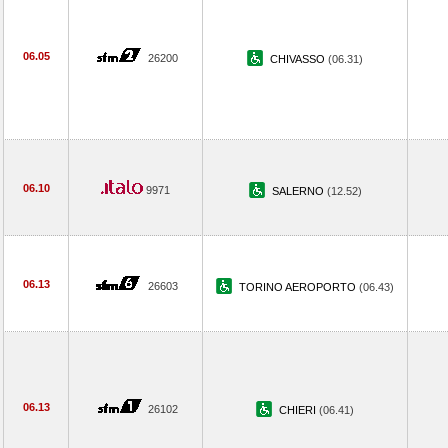
06.05
26200
CHIVASSO
(06.31)
06.10
9971
SALERNO
(12.52)
06.13
26603
TORINO AEROPORTO
(06.43)
06.13
26102
CHIERI
(06.41)