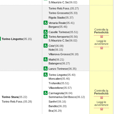
S.Maurizio C.Se
(06.02)
Torino Reb.Foss.
(05.27)
Torino Grosseto
(05.33)
Rigola Stadio
(05.37)
Venaria Reale
(05.41)
Borgaro
(05.46)
Controlla la
Caselle Torinese
(05.51)
Periodicità
Torino Aeroporto
(05.56)
Torino Lingotto
(05.15)
S.Maurizio C.Se
(06.02)
Leggi le
avvertenze
Cirie'
(06.09)
Nole
(06.15)
Villanova Grosso
(06.18)
Mathi
(06.21)
Balangero
(06.27)
Lanzo Torinese
(06.35)
Torino Lingotto
(05.40)
Moncalieri
(05.46)
Trofarello
(05.51)
Villastellone
(05.57)
Controlla la
Carmagnola
(06.04)
Periodicità
Torino Stura
(05.22)
Sommariva Del Bosco
(06.12)
Torino Reb.Foss.
(05.28)
Sanfre'
(06.16)
Leggi le
avvertenze
Bandito
(06.20)
Bra
(06.29)