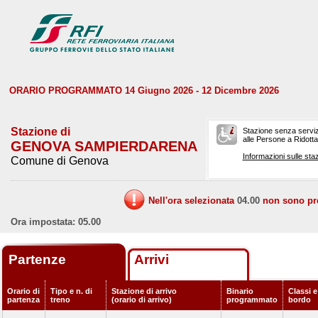
ORARIO PROGRAMMATO 14 Giugno 2026 - 12 Dicembre 2026
Stazione di
Stazione senza serviz
alle Persone a Ridotta 
GENOVA SAMPIERDARENA
Informazioni sulle staz
Comune di Genova
Nell'ora selezionata
04.00
non sono prev
Ora impostata: 05.00
Partenze
Arrivi
Orario di
Tipo e n. di
Stazione di arrivo
Binario
Classi e
partenza
treno
(orario di arrivo)
programmato
bordo