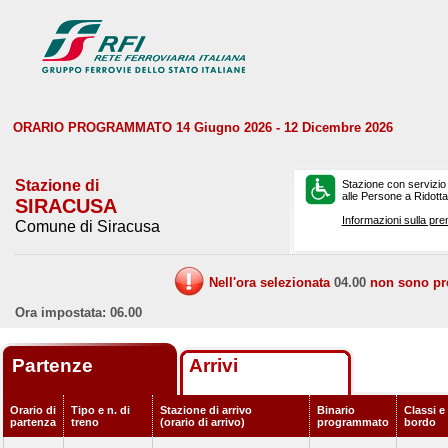
ORARIO PROGRAMMATO 14 Giugno 2026 - 12 Dicembre 2026
Stazione di
Stazione con servizio
alle Persone a Ridotta 
SIRACUSA
Informazioni sulla pre
Comune di Siracusa
Nell'ora selezionata
04.00
non sono prev
Ora impostata: 06.00
Partenze
Arrivi
Orario di
Tipo e n. di
Stazione di arrivo
Binario
Classi e 
partenza
treno
(orario di arrivo)
programmato
bordo