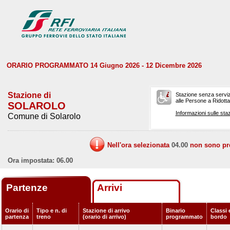
ORARIO PROGRAMMATO 14 Giugno 2026 - 12 Dicembre 2026
Stazione di
Stazione senza serviz
alle Persone a Ridotta 
SOLAROLO
Informazioni sulle staz
Comune di Solarolo
Nell'ora selezionata
04.00
non sono prev
Ora impostata: 06.00
Partenze
Arrivi
Orario di
Tipo e n. di
Stazione di arrivo
Binario
Classi 
partenza
treno
(orario di arrivo)
programmato
bordo