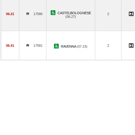
CASTELBOLOGNESE
06.21
17580
2
(06.27)
06.41
17581
2
RAVENNA
(07.23)