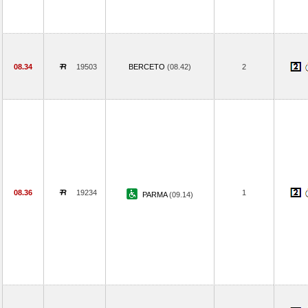
08.34
19503
BERCETO
(08.42)
2
08.36
19234
1
PARMA
(09.14)