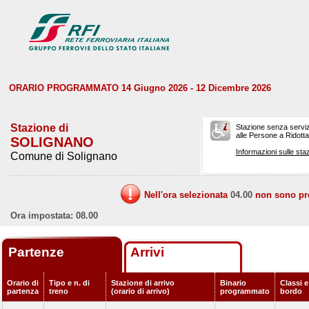
ORARIO PROGRAMMATO 14 Giugno 2026 - 12 Dicembre 2026
Stazione di
Stazione senza serviz
alle Persone a Ridotta 
SOLIGNANO
Informazioni sulle staz
Comune di Solignano
Nell'ora selezionata
04.00
non sono prev
Ora impostata: 08.00
Partenze
Arrivi
Orario di
Tipo e n. di
Stazione di arrivo
Binario
Classi e
partenza
treno
(orario di arrivo)
programmato
bordo