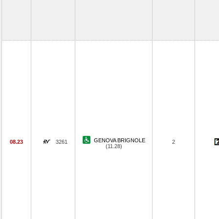
GENOVA BRIGNOLE
08.23
3261
2
(11.28)