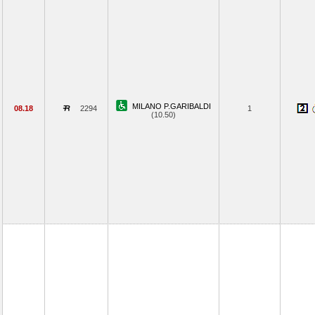
MILANO P.GARIBALDI
08.18
2294
1
(10.50)