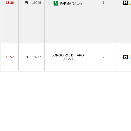
13.36
19246
1
PARMA
(14.14)
BORGO VAL DI TARO
13.57
19277
2
(14.27)