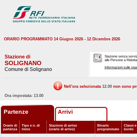
ORARIO PROGRAMMATO 14 Giugno 2026 - 12 Dicembre 2026
Stazione di
Stazione senza serviz
alle Persone a Ridotta 
SOLIGNANO
Informazioni sulle staz
Comune di Solignano
Nell'ora selezionata
12.00
non sono prev
Ora impostata: 13.00
Partenze
Arrivi
Orario di
Tipo e n. di
Stazione di arrivo
Binario
Classi e
partenza
treno
(orario di arrivo)
programmato
bordo