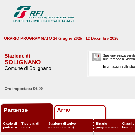
ORARIO PROGRAMMATO 14 Giugno 2026 - 12 Dicembre 2026
Stazione di
Stazione senza serviz
alle Persone a Ridotta 
SOLIGNANO
Informazioni sulle staz
Comune di Solignano
Ora impostata: 06.00
Partenze
Arrivi
Orario di
Tipo e n. di
Stazione di arrivo
Binario
Classi e
partenza
treno
(orario di arrivo)
programmato
bordo