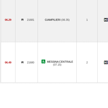
06.29
21681
GIAMPILIERI
(06.35)
1
MESSINA CENTRALE
06.49
21680
2
(07.15)