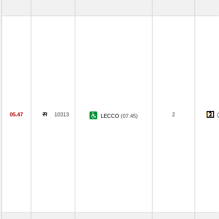
05.47
10313
2
LECCO
(07.45)