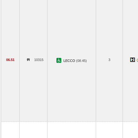
06.51
10315
3
LECCO
(08.45)