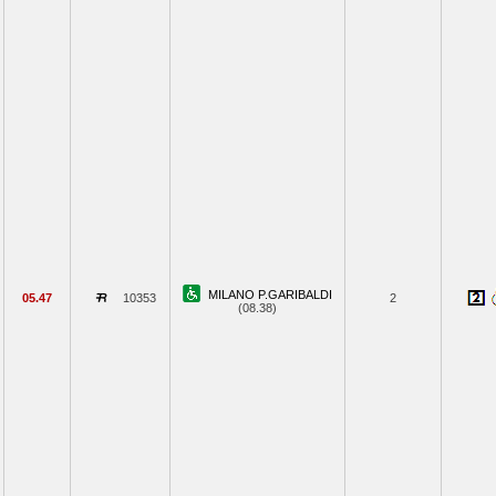
MILANO P.GARIBALDI
05.47
10353
2
(08.38)