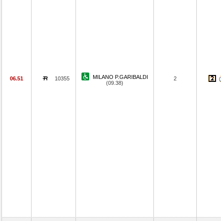
MILANO P.GARIBALDI
06.51
10355
2
(09.38)