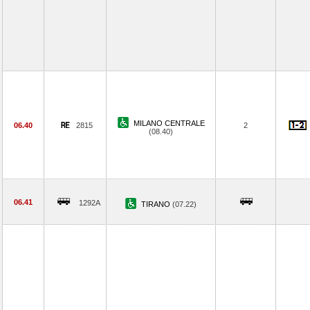
MILANO CENTRALE
06.40
2815
2
(08.40)
06.41
1292A
TIRANO
(07.22)