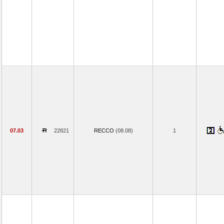
07.03
22821
RECCO
(08.08)
1