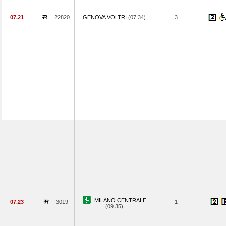
07.21
22820
GENOVA VOLTRI
(07.34)
3
MILANO CENTRALE
07.23
3019
1
(09.35)