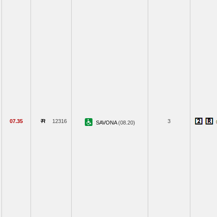
07.35
12316
3
SAVONA
(08.20)