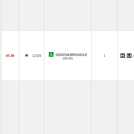
GENOVA BRIGNOLE
07.39
12329
1
(08.04)