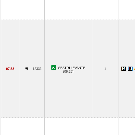
SESTRI LEVANTE
07.58
12331
1
(09.28)