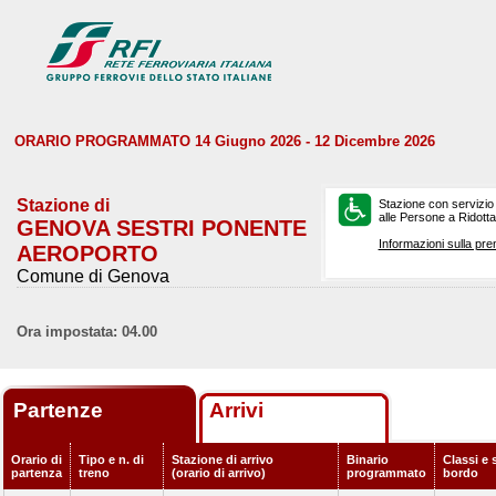
ORARIO PROGRAMMATO 14 Giugno 2026 - 12 Dicembre 2026
Stazione di
Stazione con servizio
alle Persone a Ridotta 
GENOVA SESTRI PONENTE
Informazioni sulla pre
AEROPORTO
Comune di Genova
Ora impostata: 04.00
Partenze
Arrivi
Orario di
Tipo e n. di
Stazione di arrivo
Binario
Classi e 
partenza
treno
(orario di arrivo)
programmato
bordo