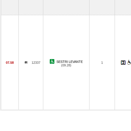
SESTRI LEVANTE
07.58
12337
1
(09.28)