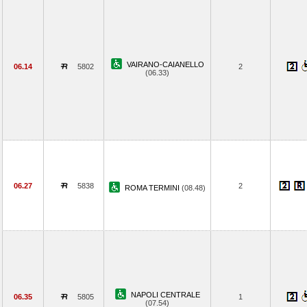
VAIRANO-CAIANELLO
06.14
5802
2
(06.33)
06.27
5838
2
ROMA TERMINI
(08.48)
NAPOLI CENTRALE
06.35
5805
1
(07.54)