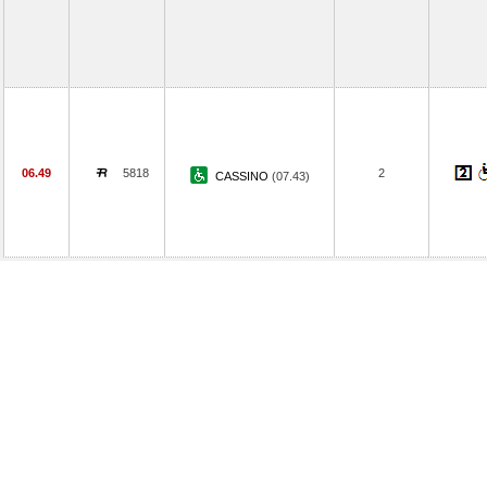
06.49
5818
2
CASSINO
(07.43)