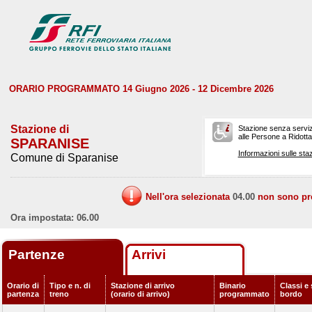
ORARIO PROGRAMMATO 14 Giugno 2026 - 12 Dicembre 2026
Stazione di
Stazione senza serviz
alle Persone a Ridotta 
SPARANISE
Informazioni sulle staz
Comune di Sparanise
Nell'ora selezionata
04.00
non sono prev
Ora impostata: 06.00
Partenze
Arrivi
Orario di
Tipo e n. di
Stazione di arrivo
Binario
Classi e 
partenza
treno
(orario di arrivo)
programmato
bordo