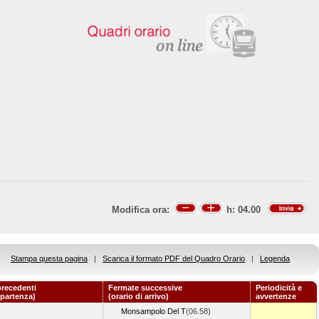
Modifica ora:
h:
04.00
Stampa questa pagina
|
Scarica il formato PDF del Quadro Orario
|
Legenda
recedenti
Fermate successive
Periodicità e
 partenza)
(orario di arrivo)
avvertenze
Monsampolo Del T
(06.58)