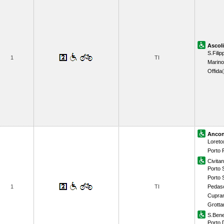
Ascol
S.Filip
1
TI
Marino
Offida
Anco
Loreto
Porto 
Civita
Porto S
Porto 
1
TI
Pedas
Cupram
Grott
S.Bene
Porto 