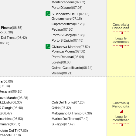
Monteprandone
(07.02)
Porto D'ascoli
(07.08)
S.Benedetto Del T.
(07.13)
Grottammare
(07.18)
Cupramarittima
(07.23)
Controlla la
i Piceno
(06.35)
Periodicità
Pedaso
(07.30)
po
(06.38)
Porto S.Giorgio
(07.38)
 Del Tronto
(06.42)
Leggi le
Porto S.Elpidio
(07.45)
avvertenze
(06.50)
Civitanova Marche
(07.52)
Potenza Picena
(07.58)
Porto Recanati
(08.04)
Loreto
(08.08)
Osimo-Castelfidardo
(08.14)
Varano
(08.21)
na
(06.00)
(06.14)
Recanati
(06.18)
nova Marche
(06.28)
.Elpidio
(06.33)
Colli Del Tronto
(07.26)
Controlla la
Periodicità
S.Giorgio
(06.40)
Offida
(07.32)
o
(06.47)
Maltignano D.Tronto
(07.38)
Leggi le
arittima
(06.53)
Marino Del Tronto
(07.42)
avvertenze
ammare
(06.57)
S.Filippo
(07.47)
detto Del T.
(07.03)
D'ascoli
(07.10)