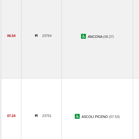
06.54
23754
ANCONA
(08.27)
07.24
23751
ASCOLI PICENO
(07.53)