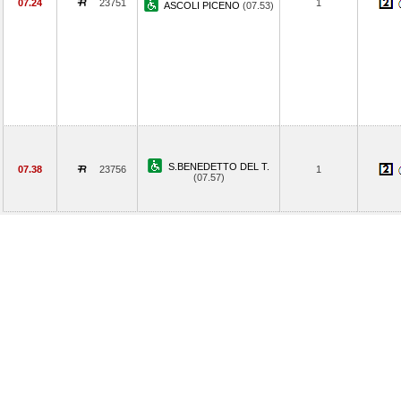
07.24
23751
1
ASCOLI PICENO
(07.53)
S.BENEDETTO DEL T.
07.38
23756
1
(07.57)