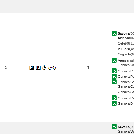
Savona
(06
Albisola
(06
Celle
(06.11
Varazze
(0
Cogoleto
(0
Arenzano
(
Genova Vol
2
TI
Genova Pr
Genova Pe
Genova Ses
Genova Cor
Genova Sa
Genova Pia
Genova Bri
Savona
(06
Genova Vol