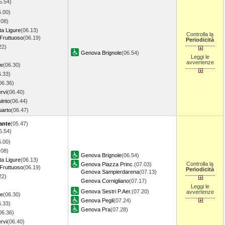
5.54)
6.00)
.08)
ta Ligure
(06.13)
Controlla la
Fruttuoso
(06.19)
Periodicità
22)
Genova Brignole
(06.54)
Leggi le
avvertenze
re
(06.30)
6.33)
06.36)
rvi
(06.40)
into
(06.44)
arto
(06.47)
ante
(05.47)
5.54)
6.00)
.08)
Genova Brignole
(06.54)
ta Ligure
(06.13)
Controlla la
Genova Piazza Princ.
(07.03)
Fruttuoso
(06.19)
Periodicità
Genova Sampierdarena
(07.13)
22)
Genova Cornigliano
(07.17)
Leggi le
Genova Sestri P.Aer.
(07.20)
avvertenze
re
(06.30)
Genova Pegli
(07.24)
6.33)
Genova Pra
(07.28)
06.36)
rvi
(06.40)