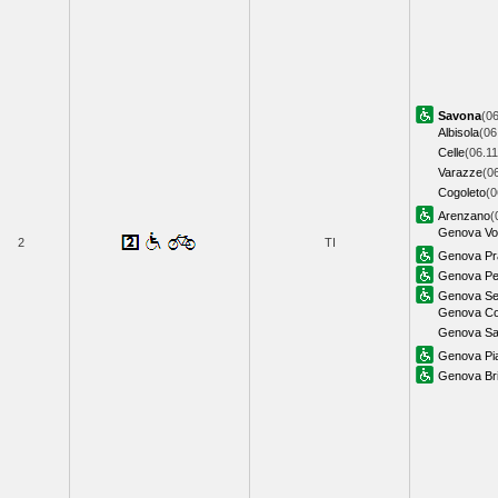
Savona
(06
Albisola
(06
Celle
(06.11
Varazze
(0
Cogoleto
(0
Arenzano
(
Genova Vol
2
TI
Genova Pr
Genova Pe
Genova Ses
Genova Cor
Genova Sa
Genova Pia
Genova Bri