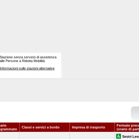
Stazione senza servizio di assistenza
alle Persone a Ridotta Mobilità.
Informazioni sulle stazioni alternative
ario
Fermate prec
Classi e servizi a bordo
Impresa di trasporto
ogrammato
(orario di par
Sestri Lev