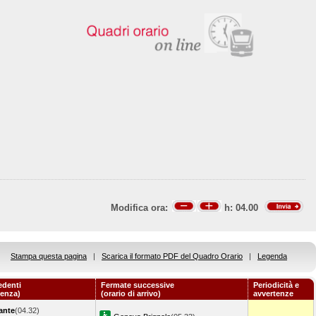
Modifica ora:
h:
04.00
Stampa questa pagina
|
Scarica il formato PDF del Quadro Orario
|
Legenda
edenti
Fermate successive
Periodicità e
tenza)
(orario di arrivo)
avvertenze
ante
(04.32)