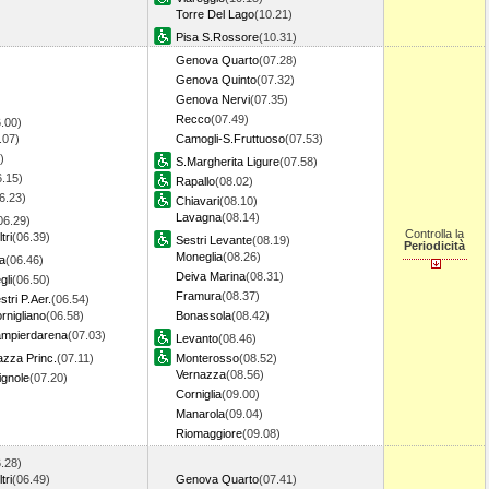
Torre Del Lago
(10.21)
Pisa S.Rossore
(10.31)
Genova Quarto
(07.28)
Genova Quinto
(07.32)
Genova Nervi
(07.35)
Recco
(07.49)
.00)
.07)
Camogli-S.Fruttuoso
(07.53)
)
S.Margherita Ligure
(07.58)
6.15)
Rapallo
(08.02)
6.23)
Chiavari
(08.10)
Lavagna
(08.14)
06.29)
Controlla la
tri
(06.39)
Sestri Levante
(08.19)
Periodicità
Moneglia
(08.26)
a
(06.46)
Deiva Marina
(08.31)
gli
(06.50)
Framura
(08.37)
tri P.Aer.
(06.54)
nigliano
(06.58)
Bonassola
(08.42)
mpierdarena
(07.03)
Levanto
(08.46)
zza Princ.
(07.11)
Monterosso
(08.52)
Vernazza
(08.56)
gnole
(07.20)
Corniglia
(09.00)
Manarola
(09.04)
Riomaggiore
(09.08)
.28)
tri
(06.49)
Genova Quarto
(07.41)