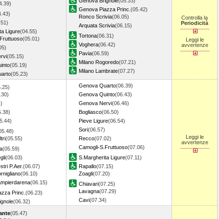
Genova Brignole
(05.33)
4.39)
Genova Piazza Princ.
(05.42)
4.43)
Ronco Scrivia
(06.05)
Controlla la
.51)
Periodicità
Arquata Scrivia
(06.15)
ta Ligure
(04.55)
Tortona
(06.31)
Fruttuoso
(05.01)
Leggi le
Voghera
(06.42)
avvertenze
05)
Pavia
(06.59)
rvi
(05.15)
Milano Rogoredo
(07.21)
into
(05.19)
Milano Lambrate
(07.27)
arto
(05.23)
Genova Quarto
(06.39)
.25)
.30)
Genova Quinto
(06.43)
)
Genova Nervi
(06.46)
5.38)
Bogliasco
(06.50)
5.44)
Pieve Ligure
(06.54)
Sori
(06.57)
05.48)
Leggi le
tri
(05.55)
Recco
(07.02)
avvertenze
Camogli-S.Fruttuoso
(07.06)
a
(05.59)
gli
(06.03)
S.Margherita Ligure
(07.11)
tri P.Aer.
(06.07)
Rapallo
(07.15)
nigliano
(06.10)
Zoagli
(07.20)
mpierdarena
(06.15)
Chiavari
(07.25)
Lavagna
(07.29)
zza Princ.
(06.23)
Cavi
(07.34)
gnole
(06.32)
ante
(05.47)