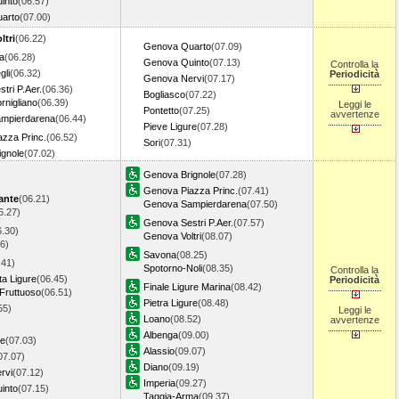
into
(06.57)
arto
(07.00)
ltri
(06.22)
Genova Quarto
(07.09)
a
(06.28)
Genova Quinto
(07.13)
Controlla la
gli
(06.32)
Periodicità
Genova Nervi
(07.17)
tri P.Aer.
(06.36)
Bogliasco
(07.22)
nigliano
(06.39)
Leggi le
Pontetto
(07.25)
avvertenze
mpierdarena
(06.44)
Pieve Ligure
(07.28)
zza Princ.
(06.52)
Sori
(07.31)
gnole
(07.02)
Genova Brignole
(07.28)
Genova Piazza Princ.
(07.41)
ante
(06.21)
Genova Sampierdarena
(07.50)
6.27)
Genova Sestri P.Aer.
(07.57)
6.30)
Genova Voltri
(08.07)
6)
Savona
(08.25)
.41)
Spotorno-Noli
(08.35)
Controlla la
ta Ligure
(06.45)
Periodicità
Finale Ligure Marina
(08.42)
Fruttuoso
(06.51)
Pietra Ligure
(08.48)
55)
Leggi le
Loano
(08.52)
avvertenze
Albenga
(09.00)
re
(07.03)
Alassio
(09.07)
07.07)
Diano
(09.19)
rvi
(07.12)
Imperia
(09.27)
into
(07.15)
Taggia-Arma
(09.37)