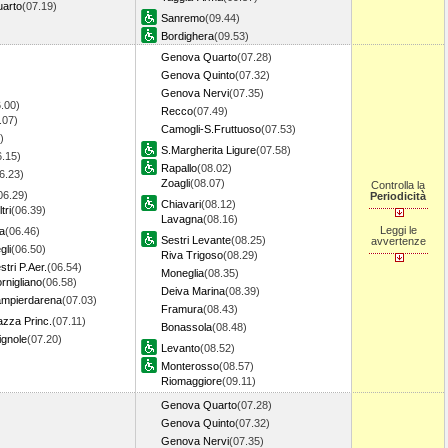
arto
(07.19)
Sanremo
(09.44)
Bordighera
(09.53)
Genova Quarto
(07.28)
Genova Quinto
(07.32)
Genova Nervi
(07.35)
.00)
Recco
(07.49)
.07)
Camogli-S.Fruttuoso
(07.53)
)
S.Margherita Ligure
(07.58)
6.15)
Rapallo
(08.02)
6.23)
Zoagli
(08.07)
Controlla la
06.29)
Periodicità
Chiavari
(08.12)
tri
(06.39)
Lavagna
(08.16)
Leggi le
a
(06.46)
Sestri Levante
(08.25)
avvertenze
gli
(06.50)
Riva Trigoso
(08.29)
tri P.Aer.
(06.54)
Moneglia
(08.35)
nigliano
(06.58)
Deiva Marina
(08.39)
mpierdarena
(07.03)
Framura
(08.43)
zza Princ.
(07.11)
Bonassola
(08.48)
gnole
(07.20)
Levanto
(08.52)
Monterosso
(08.57)
Riomaggiore
(09.11)
Genova Quarto
(07.28)
Genova Quinto
(07.32)
Genova Nervi
(07.35)