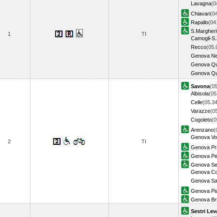
Lavagna
(0
Chiavari
(0
Rapallo
(04
S.Margheri
1
TI
Camogli-S.
Recco
(05.
Genova Ne
Genova Qu
Genova Qu
Savona
(05
Albisola
(05
Celle
(05.34
Varazze
(0
Cogoleto
(0
Arenzano
(
Genova Vol
2
TI
Genova Pr
Genova Pe
Genova Ses
Genova Cor
Genova Sa
Genova Pia
Genova Bri
Sestri Lev