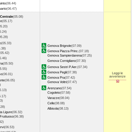
into
(06.44)
arto
(06.47)
 Centrale
(05.08)
re
(05.17)
05.20)
5.24)
05.28)
o
(05.33)
Genova Brignole
(07.09)
.38)
Genova Piazza Princ.
(07.18)
(05.42)
Genova Sampierdarena
(07.25)
5.46)
Genova Cornigliano
(07.30)
na
(05.50)
Genova Sestri P.Aer.
(07.34)
5.55)
Genova Pegli
(07.38)
Leggi le
so
(06.01)
avvertenze
Genova Pra
(07.42)
ante
(06.05)
Genova Voltri
(07.47)
)
Arenzano
(07.54)
6.13)
Cogoleto
(07.58)
6.17)
Varazze
(08.04)
3)
Celle
(08.08)
.28)
Albisola
(08.13)
ta Ligure
(06.32)
Fruttuoso
(06.38)
42)
rvi
(06.53)