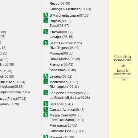
Recco
(07.49)
Camogli-S.Fruttuoso
(07.53)
S.Margherita Ligure
(07.58)
Rapallo
(08.02)
Zoagli
(08.07)
.00)
Chiavari
(08.12)
.07)
Lavagna
(08.16)
)
Sestri Levante
(08.25)
6.15)
Riva Trigoso
(08.29)
6.23)
Moneglia
(08.35)
Controlla la
Deiva Marina
(08.39)
06.29)
Periodicità
tri
(06.39)
Framura
(08.43)
Bonassola
(08.48)
Leggi le
a
(06.46)
avvertenze
gli
(06.50)
Levanto
(08.52)
tri P.Aer.
(06.54)
Monterosso
(08.57)
nigliano
(06.58)
Riomaggiore
(09.11)
mpierdarena
(07.03)
La Spezia Centrale
(09.20)
La Spezia Migliarina
(09.26)
zza Princ.
(07.11)
gnole
(07.20)
Sarzana
(09.41)
Carrara-Avenza
(09.48)
Massa Centro
(09.55)
Forte Dei Marmi
(10.01)
Pietrasanta
(10.05)
Camaiore Lido-C.
(10.10)
Viareggio
(10.15)