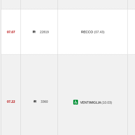
07.07
22819
RECCO
(07.43)
07.22
3360
VENTIMIGLIA
(10.03)