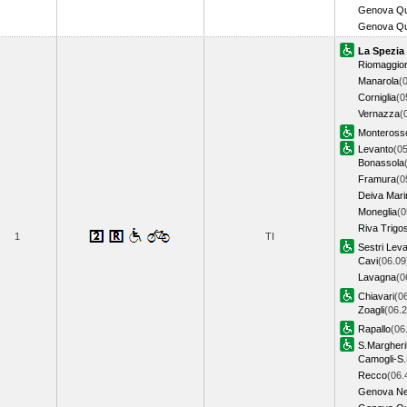
Genova Qu
Genova Qu
La Spezia
Riomaggio
Manarola
(
Corniglia
(0
Vernazza
(
Monteross
Levanto
(05
Bonassola
Framura
(0
Deiva Mari
Moneglia
(0
Riva Trigo
1
TI
Sestri Lev
Cavi
(06.09
Lavagna
(0
Chiavari
(0
Zoagli
(06.2
Rapallo
(06
S.Margheri
Camogli-S.
Recco
(06.
Genova Ne