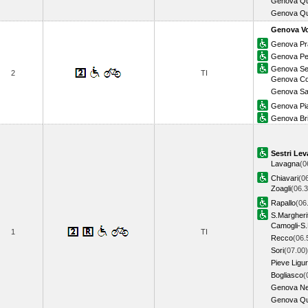
Genova Qu
Genova Qu
Genova Vo
Genova Pr
Genova Pe
Genova Ses
2
TI
Genova Cor
Genova Sa
Genova Pia
Genova Bri
Sestri Lev
Lavagna
(0
Chiavari
(0
Zoagli
(06.3
Rapallo
(06
S.Margheri
Camogli-S.
1
TI
Recco
(06.
Sori
(07.00)
Pieve Ligu
Bogliasco
(
Genova Ne
Genova Qu