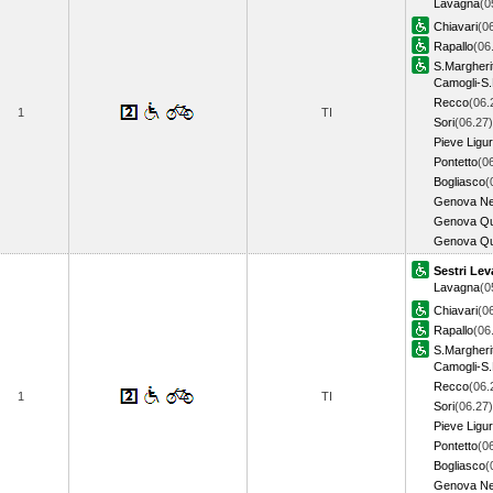
Lavagna
(0
Chiavari
(0
Rapallo
(06
S.Margheri
Camogli-S.
Recco
(06.
1
TI
Sori
(06.27)
Pieve Ligu
Pontetto
(0
Bogliasco
(
Genova Ne
Genova Qu
Genova Qu
Sestri Lev
Lavagna
(0
Chiavari
(0
Rapallo
(06
S.Margheri
Camogli-S.
Recco
(06.
1
TI
Sori
(06.27)
Pieve Ligu
Pontetto
(0
Bogliasco
(
Genova Ne