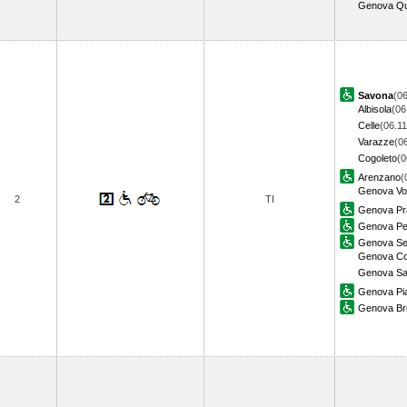
Genova Qu
Savona
(06
Albisola
(06
Celle
(06.11
Varazze
(0
Cogoleto
(0
Arenzano
(
Genova Vol
2
TI
Genova Pr
Genova Pe
Genova Ses
Genova Cor
Genova Sa
Genova Pia
Genova Bri