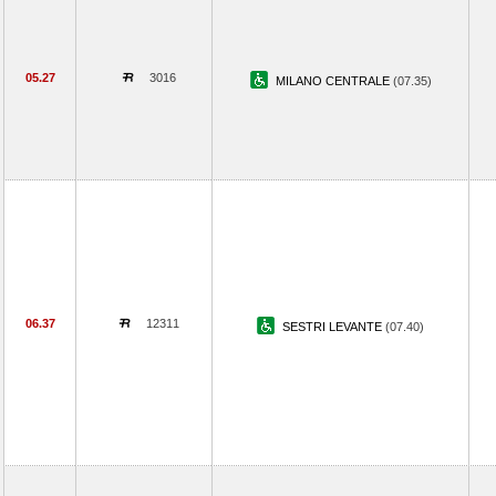
05.27
3016
MILANO CENTRALE
(07.35)
06.37
12311
SESTRI LEVANTE
(07.40)