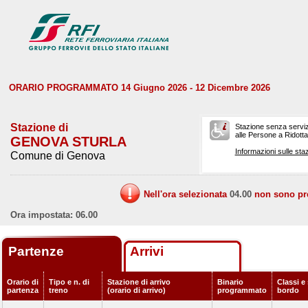
ORARIO PROGRAMMATO 14 Giugno 2026 - 12 Dicembre 2026
Stazione di
Stazione senza serviz
alle Persone a Ridotta 
GENOVA STURLA
Informazioni sulle staz
Comune di Genova
Nell'ora selezionata
04.00
non sono prev
Ora impostata: 06.00
Partenze
Arrivi
Orario di
Tipo e n. di
Stazione di arrivo
Binario
Classi e 
partenza
treno
(orario di arrivo)
programmato
bordo