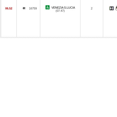
VENEZIA S.LUCIA
06.52
16759
2
(07.47)