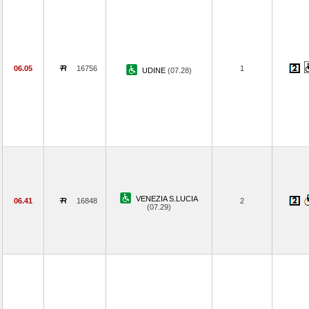
06.05
16756
1
UDINE
(07.28)
VENEZIA S.LUCIA
06.41
16848
2
(07.29)