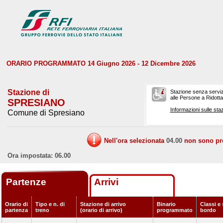
ORARIO PROGRAMMATO 14 Giugno 2026 - 12 Dicembre 2026
Stazione di
Stazione senza serviz
alle Persone a Ridotta 
SPRESIANO
Informazioni sulle staz
Comune di Spresiano
Nell'ora selezionata
04.00
non sono prev
Ora impostata: 06.00
Partenze
Arrivi
Orario di
Tipo e n. di
Stazione di arrivo
Binario
Classi e 
partenza
treno
(orario di arrivo)
programmato
bordo