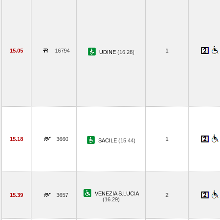
15.05
16794
1
UDINE
(16.28)
15.18
3660
1
SACILE
(15.44)
VENEZIA S.LUCIA
15.39
3657
2
(16.29)