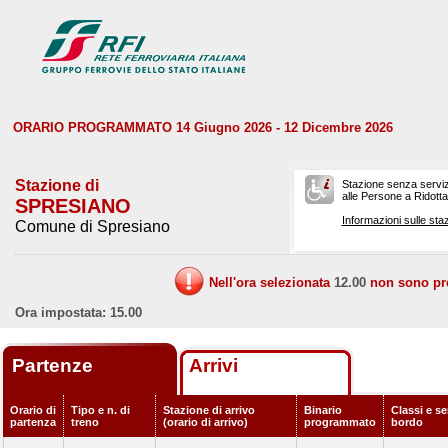
ORARIO PROGRAMMATO 14 Giugno 2026 - 12 Dicembre 2026
Stazione di
Stazione senza serviz
alle Persone a Ridotta 
SPRESIANO
Informazioni sulle staz
Comune di Spresiano
Nell'ora selezionata
12.00
non sono prev
Ora impostata: 15.00
Partenze
Arrivi
Orario di
Tipo e n. di
Stazione di arrivo
Binario
Classi e se
partenza
treno
(orario di arrivo)
programmato
bordo