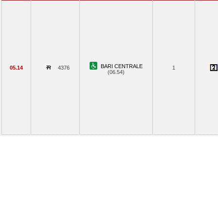
BARI CENTRALE
05.14
4376
1
(06.54)