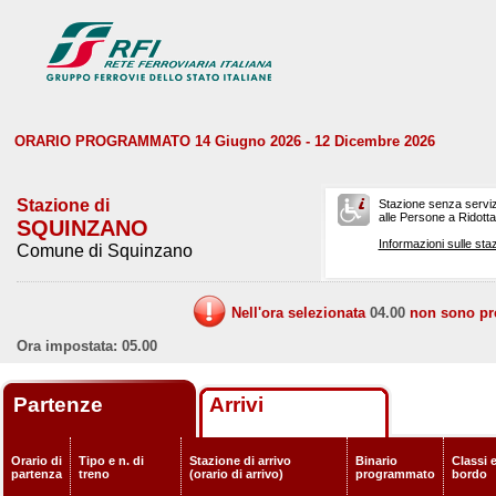
ORARIO PROGRAMMATO 14 Giugno 2026 - 12 Dicembre 2026
Stazione di
Stazione senza serviz
alle Persone a Ridotta 
SQUINZANO
Informazioni sulle staz
Comune di Squinzano
Nell'ora selezionata
04.00
non sono prev
Ora impostata: 05.00
Partenze
Arrivi
Orario di
Tipo e n. di
Stazione di arrivo
Binario
Classi e
partenza
treno
(orario di arrivo)
programmato
bordo